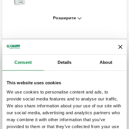
Розширити
C4 LEAK SEALER, C4 LEAK SEALER
(ущільнювач). Рідкий ущільнювач.
C3 FAST CLEANER, C3 FAST CLEANER
(очисний засіб). Видаляє осад, вапняний
Компактні групи для обробки води
наліт і тверді частки.
Consent
Details
About
автоматизована група для обробки
C1 FAST INHIBITOR, C1 FAST INHIBITOR
(пом’якшення та демінералізації) води.
This website uses cookies
(інгібітор). Захищає від корозії та
утворення вапняного нальоту.
We use cookies to personalise content and ads, to
автоматизована компактна група
provide social media features and to analyse our traffic.
нагнітання за стандартом EN 1717 із
We also share information about your use of our site with
типовим запобіжником зворотного
потоку, запірним клапаном, сітчастим
our social media, advertising and analytics partners who
фільтром, патрубками для перевірки
may combine it with other information that you’ve
тиску для керування роботою
запобіжника зворотного потоку,
provided to them or that they’ve collected from your use
редукційним клапаном.