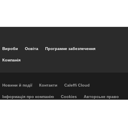
Footer main navigation
Вироби
Освіта
Програмне забезпечення
Компанія
Footer secondary navigation
Новини й події
Контакти
Caleffi Cloud
Footer menu
Інформація про компанію
Cookies
Авторське право
Відмова від відповідальності
Конфіденційність
Загальні умови продажу
Доступність