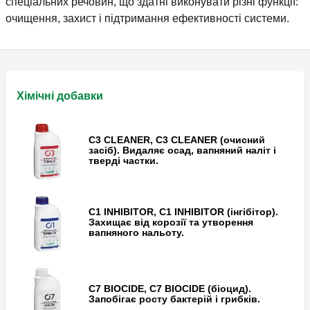
спеціальних речовин, що здатні виконувати різні функції:
очищення, захист і підтримання ефективності системи.
Хімічні добавки
C3 CLEANER, C3 CLEANER (очисний
засіб). Видаляє осад, вапняний наліт і
тверді частки.
C1 INHIBITOR, C1 INHIBITOR (інгібітор).
Захищає від корозії та утворення
вапняного нальоту.
C7 BIOCIDE, C7 BIOCIDE (біоцид).
Запобігає росту бактерій і грибків.