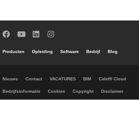
Footer main navigation
Producten
Opleiding
Software
Bedrijf
Blog
Footer secondary navigation
Nieuws
Contact
VACATURES
BIM
Caleffi Cloud
Footer menu
Bedrijfsinformatie
Cookies
Copyright
Disclaimer
Privacy
Algemene verkoopvoorwaarden
Toegankelijkheid
P.I. IT04104030962 - © 1961 - 2026