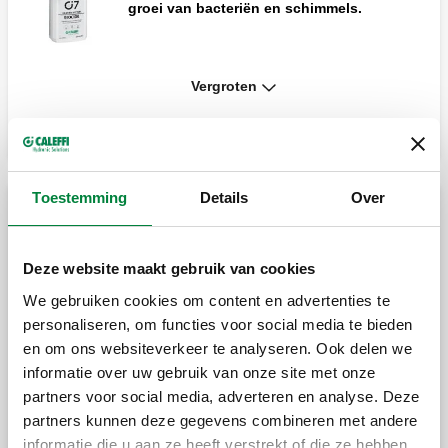
groei van bacteriën en schimmels.
Vergroten
C4 LEAK SEALER, C4 LEAK SEALER.
Vloeibare sealer.
Toestemming
Details
Over
C3 FAST CLEANER, C3 FAST CLEANER.
Verwijdert slib, kalk en vuil.
Automatische waterbehandelingsunit
Deze website maakt gebruik van cookies
Automatische waterbehandelingsunit voor
We gebruiken cookies om content en advertenties te
demineralisatie of ontharding.
C1 FAST INHIBITOR, C1 FAST INHIBITOR.
Beschermt tegen corrosie en kalkaanslag.
personaliseren, om functies voor social media te bieden
en om ons websiteverkeer te analyseren. Ook delen we
informatie over uw gebruik van onze site met onze
Compacte automatische vulcombinatie
partners voor social media, adverteren en analyse. Deze
C1- Testkit , C1 Testkit. Kit voor meting van
gecertificeerd volgens de norm EN 1717.
de hoeveelheid C1 INHITIBITOR in het
partners kunnen deze gegevens combineren met andere
systeem.
informatie die u aan ze heeft verstrekt of die ze hebben