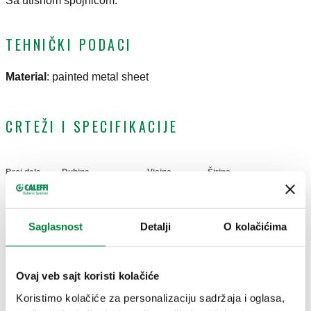
Sa utisnom spojnicom.
TEHNIČKI PODACI
Material
:
painted metal sheet
CRTEŽI I SPECIFIKACIJE
Broj dela
Dubina
Visina
Širina
Actions
659045
80–120 mm
500 mm
400 mm
Saglasnost
Detalji
O kolačićima
Coll
3D modeli
Ovaj veb sajt koristi kolačiće
Koristimo kolačiće za personalizaciju sadržaja i oglasa,