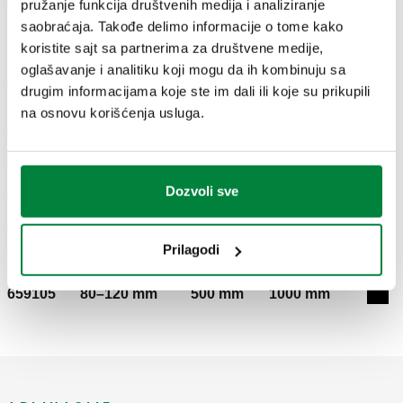
pružanje funkcija društvenih medija i analiziranje
Tekst tendera
Prikaži
Kopiraj
saobraćaja. Takođe delimo informacije o tome kako
koristite sajt sa partnerima za društvene medije,
Kontrolna zidna kutija za distributivne razvodnike serije
oglašavanje i analitiku koji mogu da ih kombinuju sa
350, 592, 662, 671, 664 i 665. Uključujući posebnu
SCIP code
Prikaži
Kopiraj
drugim informacijama koje ste im dali ili koje su prikupili
CODICE IN FASE DI ANALISI
podršku za konzole distributera. Sa utisnom spojnicom.
na osnovu korišćenja usluga.
Dubina: 80–120 mm. Visina: 500 mm. Širina: 400 mm.
Materijal: obojeni lim.
659065
80–120 mm
500 mm
600 mm
Exp
Dozvoli sve
659085
80–120 mm
500 mm
800 mm
Exp
Prilagodi
659105
80–120 mm
500 mm
1000 mm
Exp