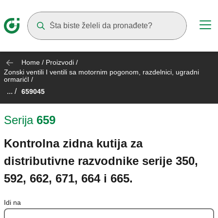
Suggestions will appear as you type
Home
/
Proizvodi
/
Zonski ventili I ventili sa motornim pogonom, razdelnici, ugradni
ormarićI
/
... /
659045
Serija
659
Kontrolna zidna kutija za
distributivne razvodnike serije 350,
592, 662, 671, 664 i 665.
Idi na