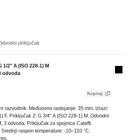
Odvodni priključak
Actions
G 1/2" A (ISO 228-1) M
Collapse 
3 odvoda
Kopiraj
vni razvodnik. Međuosno rastojanje: 35 mm. Izlazi:
1) F. Priključak 2: G 3/4" A (ISO 228-1) M. Odvodni
M, 3 odvoda, Priključak za spojnice Caleffi.
r. Srednji raspon temperature: -10–110 °C.
 mm.