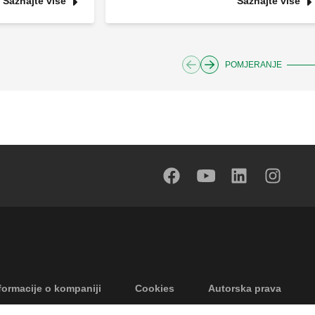
Saznajte više
Saznajte više
POMJERANJE
formacije o kompaniji
Cookies
Autorska prava