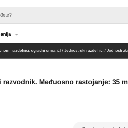
u type
anija
gonom, razdelnici, ugradni ormarićI
/
Jednostruki razdelnici
/
Jednostruki 
ni razvodnik. Međuosno rastojanje: 35 