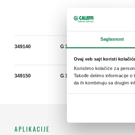
Saglasnost
349140
G 3/4" (ISO 228-1) F
Ovaj veb sajt koristi kolačić
Koristimo kolačiće za persona
Takođe delimo informacije o t
349150
G 3/4" (ISO 228-1) F
da ih kombinuju sa drugim inf
APLIKACIJE