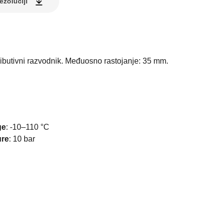
ezoluciji
ributivni razvodnik. Međuosno rastojanje: 35 mm.
ge
:
-10–110 °C
ure
:
10 bar