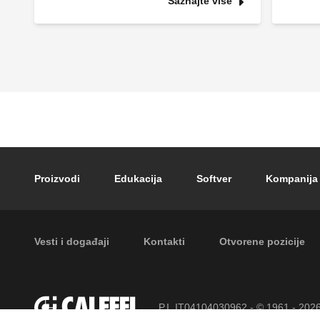
Saznajte više
Footer main navigation
Proizvodi
Edukacija
Softver
Kompanija
Footer secondary navigation
Vesti i događaji
Kontakti
Otvorene pozicije
P.I. IT04104030962 - © 1961 - 202
zadržana