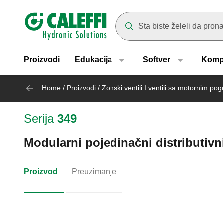
Header main navigation
Suggestions will appear as yo
Proizvodi
Edukacija
Softver
Komp
Home
/
Proizvodi
/
Zonski ventili I ventili sa motornim po
Serija
349
Modularni pojedinačni distributiv
Proizvod
Preuzimanje