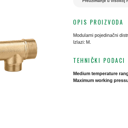
Preuzimanje u visokoj r
OPIS PROIZVODA
Modularni pojedinačni dist
Izlazi: M.
TEHNIČKI PODACI
Medium temperature ran
Maximum working press