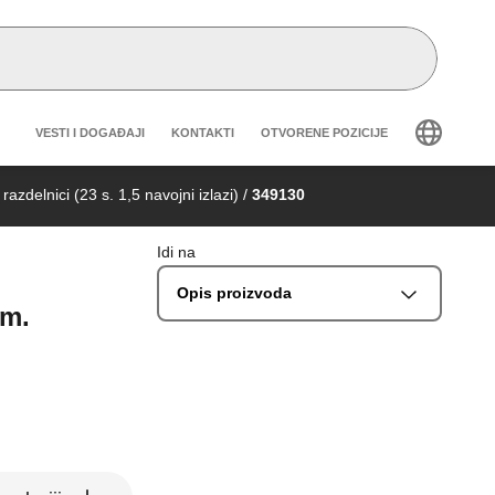
Header secondary navigation
VESTI I DOGAĐAJI
KONTAKTI
OTVORENE POZICIJE
razdelnici (23 s. 1,5 navojni izlazi)
/
349130
Idi na
Opis proizvoda
mm.