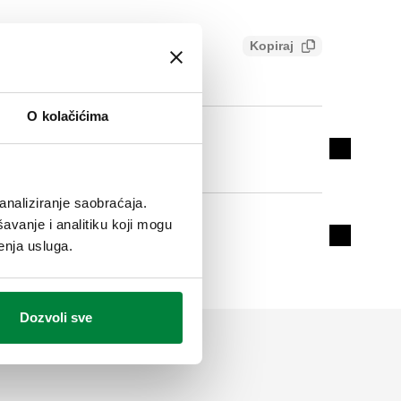
Kopiraj
849385b7
O kolačićima
G 1/2" A (ISO 228-1) M
Expand de
4 odvoda
analiziranje saobraćaja.
avanje i analitiku koji mogu
G 1/2" A (ISO 228-1) M
Expand de
enja usluga.
5 odvoda
Dozvoli sve