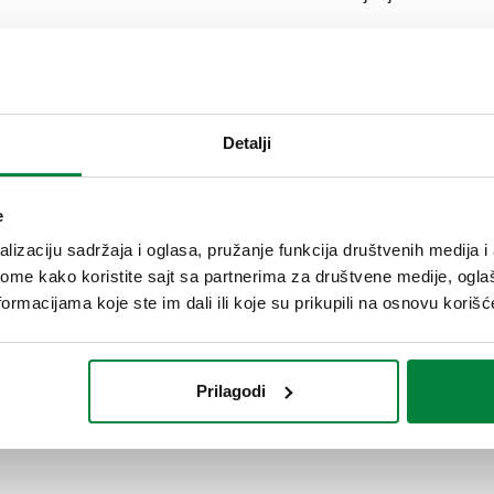
SCIP code
744887bf-1cc0-4b66-b175-6fd4
Detalji
G 3/4" A (ISO 228-1) M
e
lizaciju sadržaja i oglasa, pružanje funkcija društvenih medija i 
ome kako koristite sajt sa partnerima za društvene medije, oglaš
G 3/4" A (ISO 228-1) M
ormacijama koje ste im dali ili koje su prikupili na osnovu korišć
Prilagodi