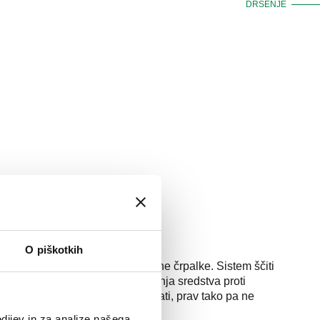
DRSENJE
RPALKO PRED ZMRZOVANJEM
čito pred zmrzovanjem
O piškotkih
ed zmrzovanjem, ki varuje toplotne črpalke. Sistem ščiti
anja zmogljivosti in onesnaženja sredstva proti
enostavno namestiti in vzdrževati, prav tako pa ne
čno energijo.
dijev in za analize našega