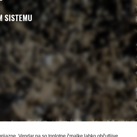
M SISTEMU
 prijazne. Vendar pa so toplotne črpalke lahko občutljive