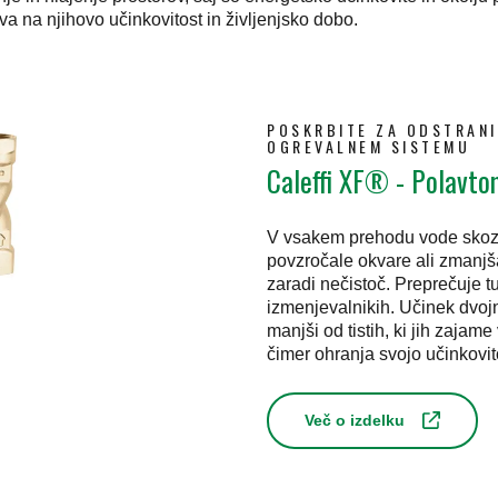
a na njihovo učinkovitost in življenjsko dobo.
POSKRBITE ZA ODSTRANI
OGREVALNEM SISTEMU
Caleffi XF® - Polavtom
V vsakem prehodu vode skozi fi
povzročale okvare ali zmanjša
zaradi nečistoč. Preprečuje t
izmenjevalnikih. Učinek dvojn
manjši od tistih, ki jih zajame 
čimer ohranja svojo učinkovit
Več o izdelku