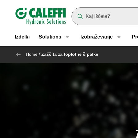
Header main navigation
Suggestions will appear as yo
Izdelki
Solutions
Izobraževanje
Pr
Home
/
Zaščita za toplotne črpalke