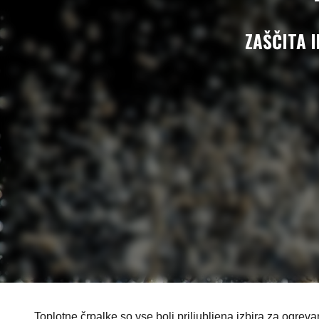
ZAŠČITA 
Toplotne črpalke so vse bolj priljubljena izbira za ogreva