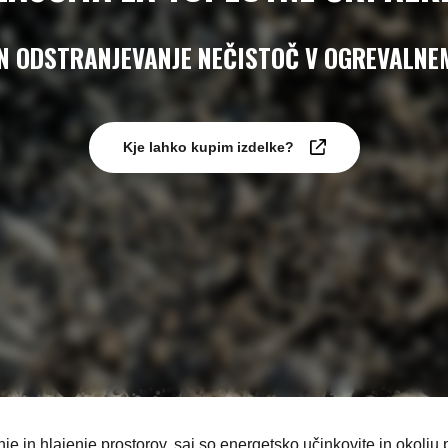
IN ODSTRANJEVANJE NEČISTOČ V OGREVALNE
Kje lahko kupim izdelke?
nje in hlajenje prostorov, saj so energetsko učinkovite in okolju