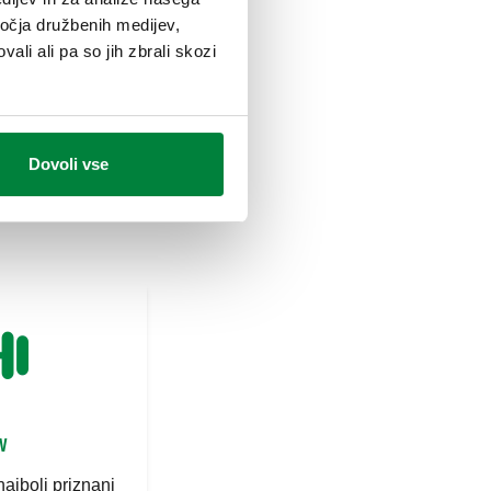
ročja družbenih medijev,
ali ali pa so jih zbrali skozi
Dovoli vse
v
ajbolj priznani