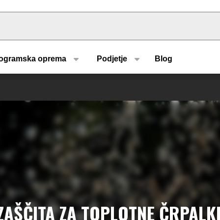
u type
ogramska oprema
Podjetje
Blog
ZAŠČITA ZA TOPLOTNE ČRPALK