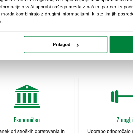
nformacije o vaši uporabi našega mesta z našimi partnerji s pod
ih morda kombinirajo z drugimi informacijami, ki ste jim jih posredov
Več o izdelku
v.
Prilagodi
Ekonomičen
Zmoglji
anek pri stroških obratovanja in
Uporabo priporočajo n