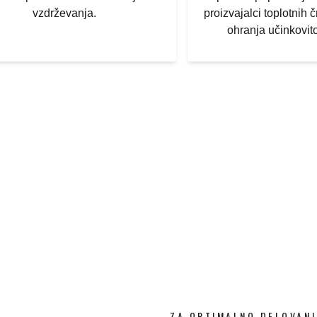
vzdrževanja.
proizvajalci toplotnih čr
ohranja učinkovit
ZA OPTIMALNO DELOVANJ