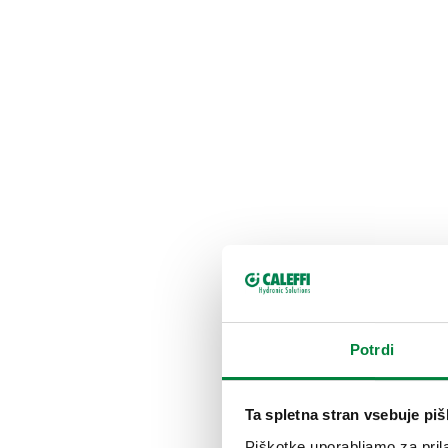
Potrdi
Ta spletna stran vsebuje pi
Piškotke uporabljamo za prila