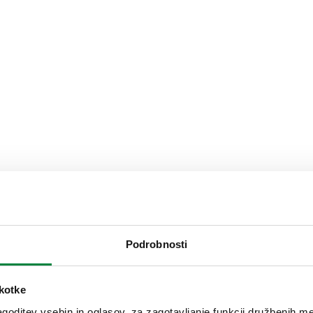
ZAŠČITITE TOPLOTNO Č
iStop®, Ventil za zaš
Podrobnosti
iStop® je ventil za zaščito pr
pred zmrzovanjem brez zmanjš
zmrzovanju. Ventil je mogoče 
škotke
potrebuje napajanja z elektri
goditev vsebin in oglasov, za zagotavljanje funkcij družbenih me