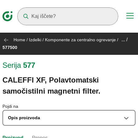
Suggestions will appear as you type
... /
Home
/
Izdelki
/
Komponente za centralno ogrevanje
/
577500
Serija
577
CALEFFI XF, Polavtomatski
samočistilni magnetni filter.
Pojdi na
Opis proizvoda
Proizvod
Prenos