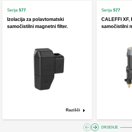
Serija
577
Serija
577
Izolacija za polavtomatski
CALEFFI XF, 
samočistilni magnetni filter.
samočistilni m
Razišči
DRSENJE