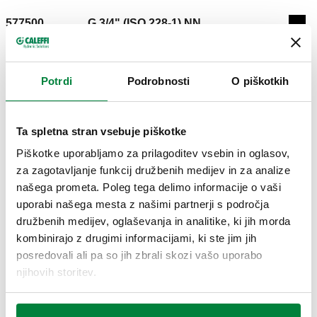
577500
G 3/4" (ISO 228-1) NN
Coll
2D risba
Potrdi
Podrobnosti
O piškotkih
DWG
DXF
PDF
Ta spletna stran vsebuje piškotke
3D modeli
Piškotke uporabljamo za prilagoditev vsebin in oglasov,
za zagotavljanje funkcij družbenih medijev in za analize
IGS
STP
BIM
našega prometa. Poleg tega delimo informacije o vaši
uporabi našega mesta z našimi partnerji s področja
družbenih medijev, oglaševanja in analitike, ki jih morda
kombinirajo z drugimi informacijami, ki ste jim jih
Besedilo za razpis
Prikaži
Kopiraj
posredovali ali pa so jih zbrali skozi vašo uporabo
njihovih storitev.
CALEFFI, 577500, CALEFFI XF. Polavtomatski samočistilni
magnetni filter. Nastavljiv za montažo na horizontalne ali
SCIP code
Prikaži