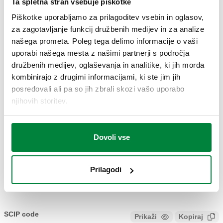
Ta spletna stran vsebuje piškotke
700025
Piškotke uporabljamo za prilagoditev vsebin in oglasov,
Coll
za zagotavljanje funkcij družbenih medijev in za analize
našega prometa. Poleg tega delimo informacije o vaši
2D risba
uporabi našega mesta z našimi partnerji s področja
družbenih medijev, oglaševanja in analitike, ki jih morda
kombinirajo z drugimi informacijami, ki ste jim jih
DWG
DXF
PDF
posredovali ali pa so jih zbrali skozi vašo uporabo
3D modeli
njihovih storitev.
IGS
STP
Dovoli vse
Prilagodi
Besedilo za razpis
Prikaži
Kopiraj
CALEFFI, 700025. Vgradna omarica s pocinkano zadnjo
ploščo in vratci. Pocinkana zadnja plošča in vratca v RAL
SCIP code
Prikaži
Kopiraj