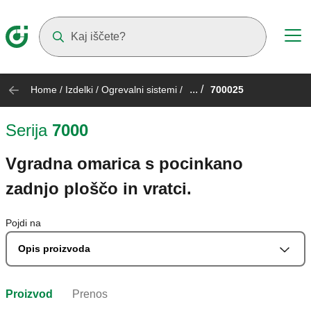
Suggestions will appear as you type
... /
Home
/
Izdelki
/
Ogrevalni sistemi
/
700025
Serija
7000
Vgradna omarica s pocinkano
zadnjo ploščo in vratci.
Pojdi na
Opis proizvoda
Proizvod
Prenos