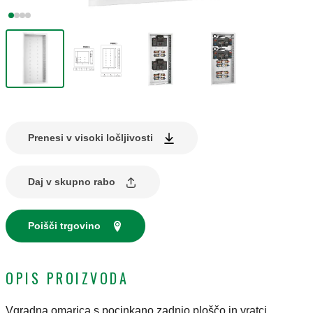
Prenesi v visoki ločljivosti
Daj v skupno rabo
Poišči trgovino
OPIS PROIZVODA
Vgradna omarica s pocinkano zadnjo ploščo in vratci.