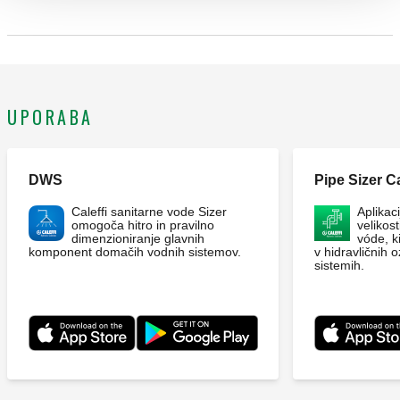
KODA V FAZI ANALIZE
9010 za uporabo v notranjosti; zaključni okvir za nastavljivo
globino 140 to 180 mm. Primerna za namestitev
hidravličnega modula s kodo 70005. Globina: 140–180 mm.
Višina: 1175 mm. Širina: 550 mm.
UPORABA
DWS
Pipe Sizer Ca
Caleffi sanitarne vode Sizer
Aplikac
omogoča hitro in pravilno
velikost
dimenzioniranje glavnih
vóde, k
komponent domačih vodnih sistemov.
v hidravličnih o
sistemih.