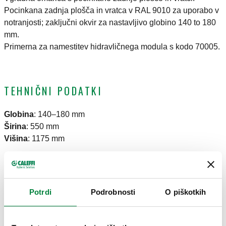
Pocinkana zadnja plošča in vratca v RAL 9010 za uporabo v
notranjosti; zaključni okvir za nastavljivo globino 140 to 180
mm.
Primerna za namestitev hidravličnega modula s kodo 70005.
TEHNIČNI PODATKI
Globina
:
140–180 mm
Širina
:
550 mm
Višina
:
1175 mm
RISBE IN SPECIFIKACIJE
Potrdi
Podrobnosti
O piškotkih
Koda artikla
Actions