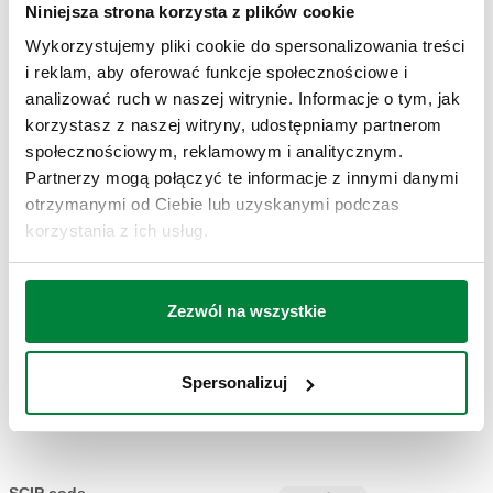
Niniejsza strona korzysta z plików cookie
Rp 1/2" (EN
540040
5 m
98 °C
Wykorzystujemy pliki cookie do spersonalizowania treści
Coll
10226-1) GW
i reklam, aby oferować funkcje społecznościowe i
analizować ruch w naszej witrynie. Informacje o tym, jak
Rysunki 2D
korzystasz z naszej witryny, udostępniamy partnerom
społecznościowym, reklamowym i analitycznym.
Partnerzy mogą połączyć te informacje z innymi danymi
DWG
DXF
PDF
otrzymanymi od Ciebie lub uzyskanymi podczas
korzystania z ich usług.
Modele 3D
IGS
STP
Zezwól na wszystkie
Spersonalizuj
Specyfikacja techniczna
Pokaż
Skopiuj
CALEFFI, 540040. Zawór odcinający dopływ paliwa.
Certyfikowane i kalibrowane na stanowisku