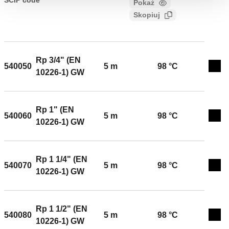
SCIP code
Pokaż
2e5844b7-de3d-405c-8fea-
badawczym INAIL (Ex ISPESL). Przyłącze: Rp 1/2"
Skopiuj
d5c95a3c13f4
(EN 10226-1) GW. Maksymalne ciśnienie pracy: 50
kPa. Nastawa (Temperatura): 98 °C. Długość
przewodu/ kapilary: 5 m. Materiał: aluminium.
Rp 3/4" (EN
540050
5 m
98 °C
Exp
10226-1) GW
Rp 1" (EN
540060
5 m
98 °C
Exp
10226-1) GW
Rp 1 1/4" (EN
540070
5 m
98 °C
Exp
10226-1) GW
Rp 1 1/2" (EN
540080
5 m
98 °C
Exp
10226-1) GW