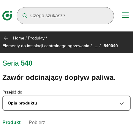
Suggestions will appear as you type
Home
/
Produkty
/
... /
Elementy do instalacji centralnego ogrzewania
/
540040
Seria
540
Zawór odcinający dopływ paliwa.
Przejdź do
Opis produktu
Produkt
Pobierz