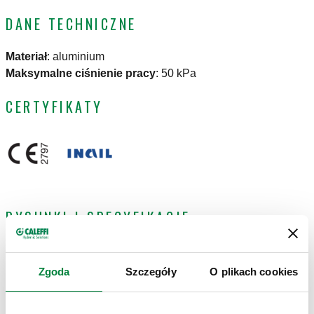
DANE TECHNICZNE
Materiał
:
aluminium
Maksymalne ciśnienie pracy
:
50 kPa
CERTYFIKATY
RYSUNKI I SPECYFIKACJE
Długość
Kod
Nastawa
Zgoda
Szczegóły
O plikach cookies
Przyłącze
przewodu/
Actions
produktu
(Temperatura)
kapilary