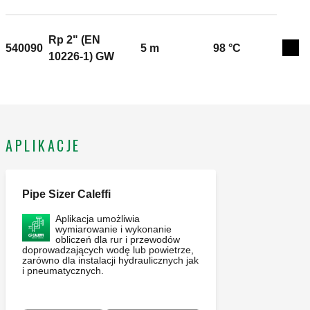
Rp 2" (EN
540090
5 m
98 °C
Exp
10226-1) GW
APLIKACJE
Pipe Sizer Caleffi
Aplikacja umożliwia
wymiarowanie i wykonanie
obliczeń dla rur i przewodów
doprowadzających wodę lub powietrze,
zarówno dla instalacji hydraulicznych jak
i pneumatycznych.