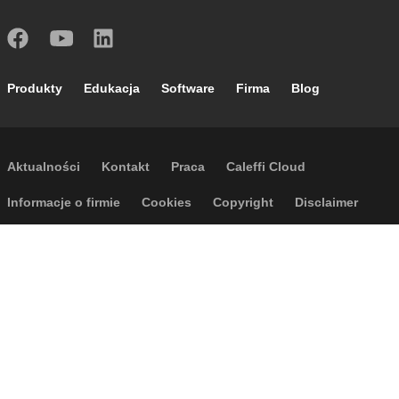
Footer main navigation
Produkty
Edukacja
Software
Firma
Blog
Footer secondary navigation
Aktualności
Kontakt
Praca
Caleffi Cloud
Footer menu
Informacje o firmie
Cookies
Copyright
Disclaimer
Polityka prywatności
Ogólne warunki sprzedaży
Dostępność
Regulamin wyjazdów
P.I. IT04104030962 - © 1961 - 2026
Caleffi S.p.a. | Wszelkie prawa
zastrzeżone