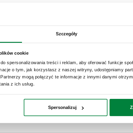
Szczegóły
 plików cookie
do spersonalizowania treści i reklam, aby oferować funkcje sp
ormacje o tym, jak korzystasz z naszej witryny, udostępniamy p
Partnerzy mogą połączyć te informacje z innymi danymi otrzym
Specyfikacja techniczna
nia z ich usług.
CALEFFI, 539005H. Wymienny 
Spersonalizuj
Z
SCIP code
957237bb-bf79-45bc-b0a7-3