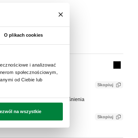
O plikach cookies
Actions
ołecznościowe i analizować
Collapse 
artnerom społecznościowym,
anymi od Ciebie lub
Skopiuj
wkład dla grupy do kontroli ciśnienia
ezwól na wszystkie
Skopiuj
8ee27802a52