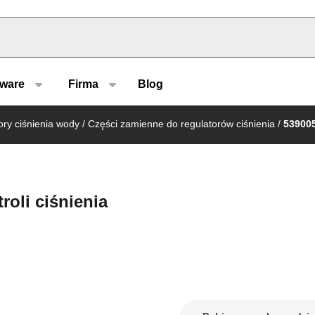
u type
tware
Firma
Blog
ory ciśnienia wody
/
Części zamienne do regulatorów ciśnienia
/
53900
roli ciśnienia