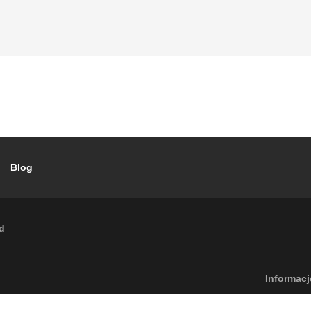
Blog
ud
Footer menu
Informacj
6
Caleffi S.p.a. | Wszelkie prawa
Polityka prywa