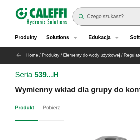
Header main navigation
Suggestions will appear as yo
Produkty
Solutions
Edukacja
Sof
Home
/
Produkty
/
Elementy do wody użytkowej
/
Regulat
Seria
539...H
Wymienny wkład dla grupy do kont
Produkt
Pobierz