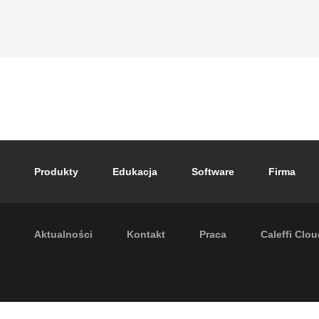
Footer main navigation
Produkty
Edukacja
Software
Firma
Footer secondary navigation
Aktualności
Kontakt
Praca
Caleffi Clo
P.I. IT04104030962 - © 1961 - 202