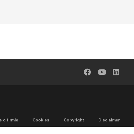
e o firmie
Cookies
Copyright
Disclaimer
tności
Ogólne warunki sprzedaży
Dostępność