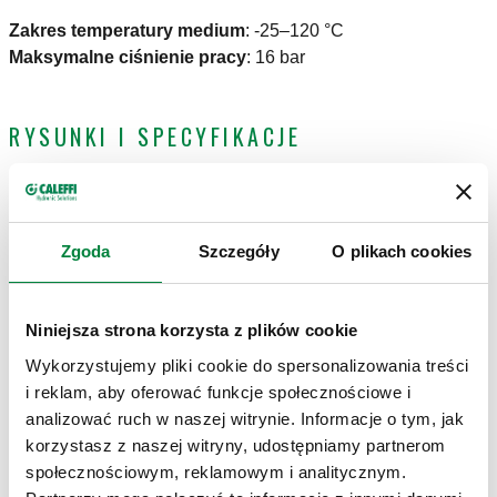
Zakres temperatury medium
:
-25–120 °C
Maksymalne ciśnienie pracy
:
16 bar
RYSUNKI I SPECYFIKACJE
Kod produktu
Przyłącze
Średnica rury
Actions
Zgoda
Szczegóły
O plikach cookies
906830
G 3/8" (ISO 228-1) GW
Ø 10
Coll
Niniejsza strona korzysta z plików cookie
Modele 3D
Wykorzystujemy pliki cookie do spersonalizowania treści
i reklam, aby oferować funkcje społecznościowe i
analizować ruch w naszej witrynie. Informacje o tym, jak
Specyfikacja techniczna
korzystasz z naszej witryny, udostępniamy partnerom
Pokaż
Skopiuj
społecznościowym, reklamowym i analitycznym.