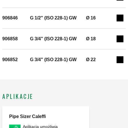
Exp
906846
G 1/2" (ISO 228-1) GW
Ø 16
Exp
906858
G 3/4" (ISO 228-1) GW
Ø 18
Exp
906852
G 3/4" (ISO 228-1) GW
Ø 22
Exp
APLIKACJE
Pipe Sizer Caleffi
Aplikacja umożliwia