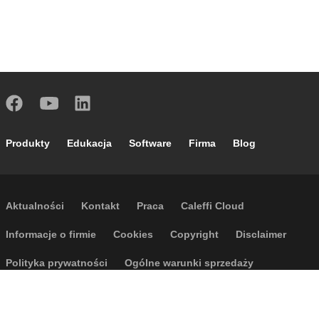
Footer main navigation
Produkty
Edukacja
Software
Firma
Blog
Footer secondary navigation
Aktualności
Kontakt
Praca
Caleffi Cloud
Footer menu
Informacje o firmie
Cookies
Copyright
Disclaimer
Polityka prywatności
Ogólne warunki sprzedaży
Dostępność
Regulamin wyjazdów