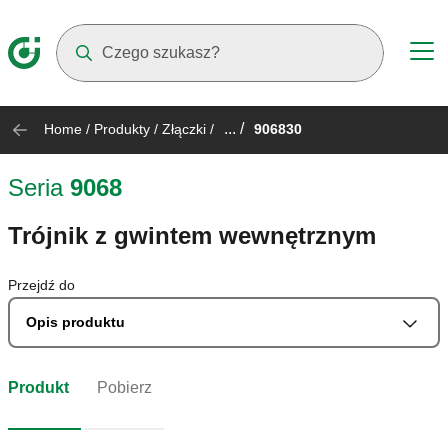
Suggestions will appear as you type
... /
Home
/
Produkty
/
Złączki
/
906830
Seria
9068
Trójnik z gwintem wewnętrznym
Przejdź do
Opis produktu
Produkt
Pobierz