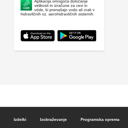
Aplikacija omogoča določanje
velikosti in izračune za cevi in
vóde, ki prenašajo vodo ali zrak v
hidravličnih oz. aerohidravličnih sistemih.
Footer main navigation
Izdelki
Izobraževanje
Programska oprema