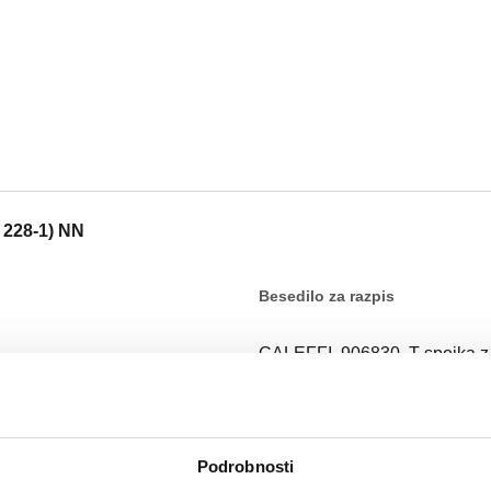
O 228-1) NN
Besedilo za razpis
CALEFFI, 906830. T-spojka z 
železa in nerjavečega jekla. 
vodovodne sisteme (črn O-Rin
(ISO 228-1) NN. Premer cevi: 
temperature medija: -25–120 
Podrobnosti