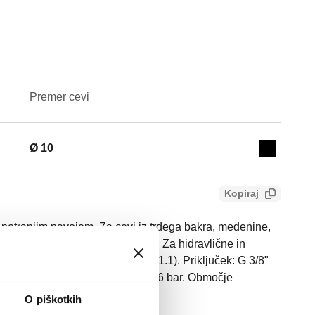
Premer cevi
Actions
Ø 10
Collapse 
Kopiraj
notranjim navojem. Za cevi iz trdega bakra, medenine,
Skladen z normo UNI EN 1254-4. Za hidravlične in
g, skladen s standardom EN 681.1). Priključek: G 3/8"
Ø 10. Maksimalni delovni tlak: 16 bar. Območje
°C.
O piškotkih