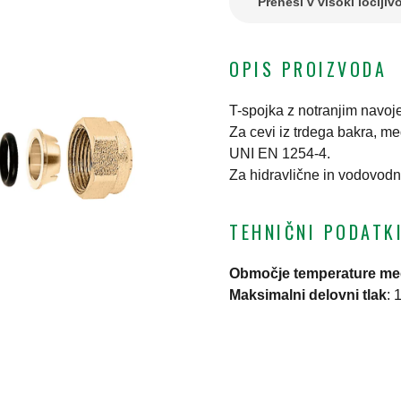
Prenesi v visoki ločljivo
OPIS PROIZVODA
T-spojka z notranjim navoj
Za cevi iz trdega bakra, m
UNI EN 1254-4.
Za hidravlične in vodovodn
TEHNIČNI PODATK
Območje temperature me
Maksimalni delovni tlak
:
1