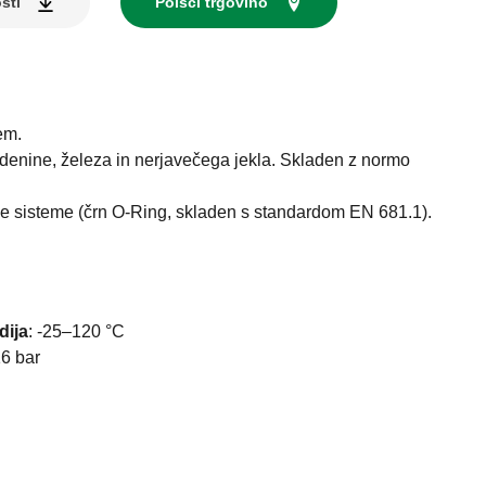
sti
Poišči trgovino
em.
edenine, železa in nerjavečega jekla. Skladen z normo
e sisteme (črn O-Ring, skladen s standardom EN 681.1).
I
dija
:
-25–120 °C
6 bar