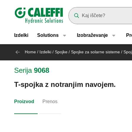
Header main navigation
Suggestions will appear as yo
Izdelki
Solutions
Izobraževanje
Pr
Home
/
Izdelki
/
Spojke
/
Spojke za solarne sisteme
/
Spoj
Serija
9068
T-spojka z notranjim navojem.
Proizvod
Prenos