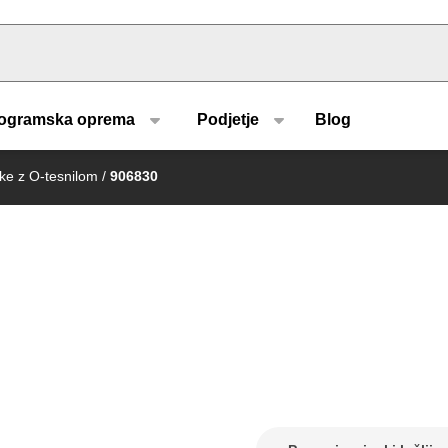
u type
ogramska oprema
Podjetje
Blog
ke z O-tesnilom
/
906830