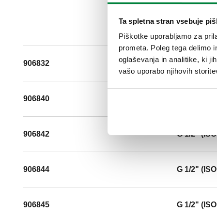
Ta spletna stran vsebuje pi
Piškotke uporabljamo za prila
prometa. Poleg tega delimo i
oglaševanja in analitike, ki j
906832
G 3/8" (IS
vašo uporabo njihovih storite
906840
G 1/2" (IS
906842
G 1/2" (IS
906844
G 1/2" (IS
906845
G 1/2" (IS