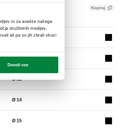
Kopiraj
e65ae806011
dijev in za analize našega
ročja družbenih medijev,
ali ali pa so jih zbrali skozi
Ø 12
Expand de
Ø 10
Expand de
Dovoli vse
Ø 12
Expand de
Ø 14
Expand de
Ø 15
Expand de