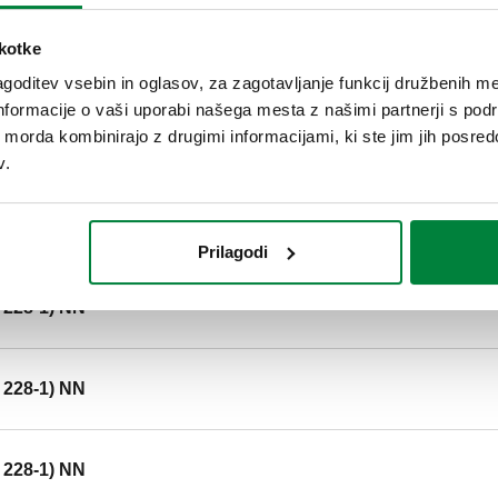
SCIP code
9acbb28c-3a0c-4a88-b810-6
škotke
goditev vsebin in oglasov, za zagotavljanje funkcij družbenih me
nformacije o vaši uporabi našega mesta z našimi partnerji s pod
ih morda kombinirajo z drugimi informacijami, ki ste jim jih posredov
O 228-1) NN
v.
O 228-1) NN
Prilagodi
O 228-1) NN
O 228-1) NN
O 228-1) NN