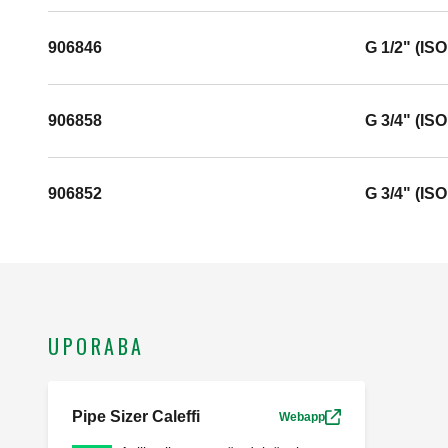
906846
G 1/2" (IS
906858
G 3/4" (IS
906852
G 3/4" (IS
UPORABA
Pipe Sizer Caleffi
Webapp