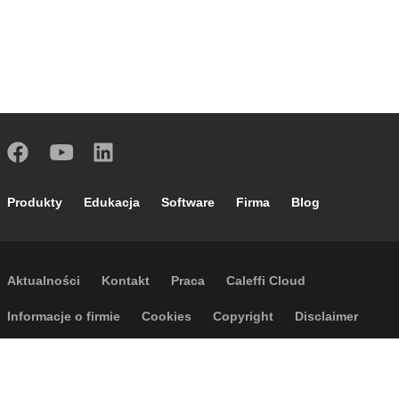
Footer main navigation
Produkty
Edukacja
Software
Firma
Blog
Footer secondary navigation
Aktualności
Kontakt
Praca
Caleffi Cloud
Footer menu
Informacje o firmie
Cookies
Copyright
Disclaimer
Polityka prywatności
Ogólne warunki sprzedaży
Dostępność
Regulamin wyjazdów