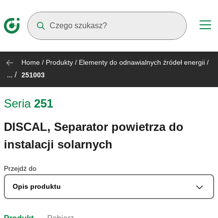
Suggestions will appear as you type
Home
/
Produkty
/
Elementy do odnawialnych źródeł energii
/
... /
251003
Seria
251
DISCAL, Separator powietrza do
instalacji solarnych
Przejdź do
Opis produktu