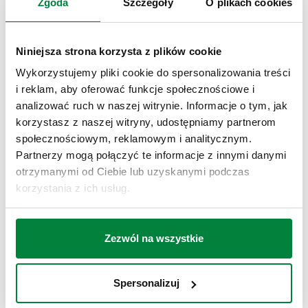
Zgoda
Szczegóły
O plikach cookies
DANE TECHNICZNE
Materiał
:
mosiądz
Niniejsza strona korzysta z plików cookie
Medium
:
woda, Roztwory glikolu
Wykorzystujemy pliki cookie do spersonalizowania treści
Maksymalne stężenie glikolu
:
50 %
i reklam, aby oferować funkcje społecznościowe i
Zakres temperatury medium
:
-30–160 °C
analizować ruch w naszej witrynie. Informacje o tym, jak
Maksymalne ciśnienie upustowe
:
10 bar
korzystasz z naszej witryny, udostępniamy partnerom
Maksymalne ciśnienie pracy
:
10 bar
społecznościowym, reklamowym i analitycznym.
Partnerzy mogą połączyć te informacje z innymi danymi
otrzymanymi od Ciebie lub uzyskanymi podczas
RYSUNKI I SPECYFIKACJE
korzystania z ich usług.
Kod produktu
Przyłącze
Actions
Zezwól na wszystkie
251003
G 3/4" (ISO 228-1) GW
Coll
Spersonalizuj