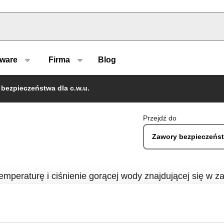
u type
tware
Firma
Blog
bezpieczeństwa dla c.w.u.
Przejdź do
Zawory bezpieczeńs
emperaturę i ciśnienie gorącej wody znajdującej się w z
0 °C, co doprowadziłoby do powstania pary.