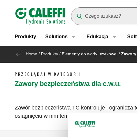
Header main navigation
Suggestions will appear as yo
Produkty
Solutions
Edukacja
Sof
Home
/
Produkty
/
Elementy do wody użytkowej
/
Zawory 
PRZEGLĄDAJ W KATEGORII
Zawory bezpieczeństwa dla c.w.u.
Zawór bezpieczeństwa TC kontroluje i ogranicza t
osiągnięciu w nim temperatury przekraczającej 10