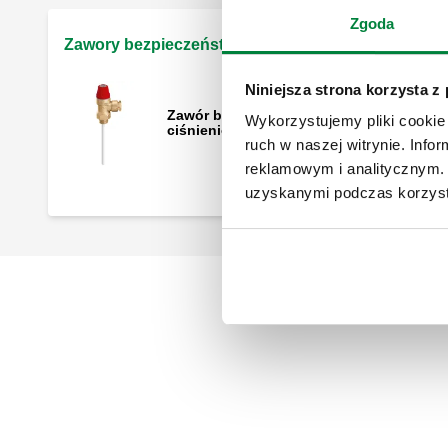
Zgoda
Zawory bezpieczeństwa temperaturowo-ciśnienio
Niniejsza strona korzysta z
Zawór bezpieczeństwa temperaturowo-
Wykorzystujemy pliki cookie 
ciśnieniowy
ruch w naszej witrynie. Inf
reklamowym i analitycznym. 
uzyskanymi podczas korzysta