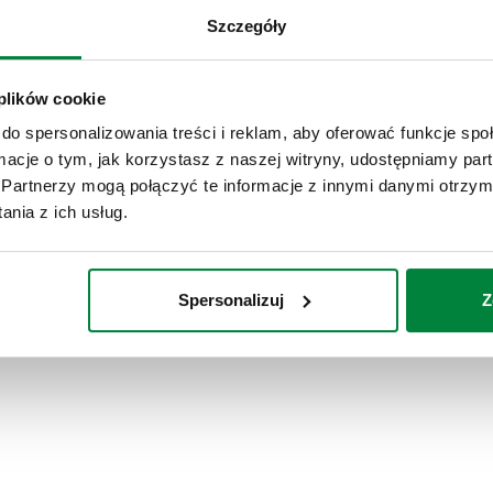
Szczegóły
we
 plików cookie
Zawór bezpieczeństwa temperaturowo-
do spersonalizowania treści i reklam, aby oferować funkcje sp
ciśnieniowy
ormacje o tym, jak korzystasz z naszej witryny, udostępniamy p
Partnerzy mogą połączyć te informacje z innymi danymi otrzym
nia z ich usług.
Spersonalizuj
Z