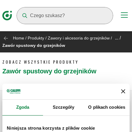
Suggestions will appear as you type
... /
Home
/
Produkty
/
Zawory i akcesoria do grzejników
/
Zawór spustowy do grzejników
ZOBACZ WSZYSTKIE PRODUKTY
Zawór spustowy do grzejników
Zgoda
Szczegóły
O plikach cookies
Zawór spustowy do grzejników i kotłów
ściennych.
Niniejsza strona korzysta z plików cookie