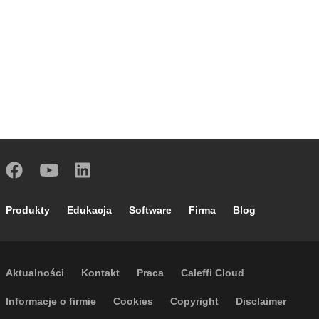
Footer main navigation
Produkty
Edukacja
Software
Firma
Blog
Footer secondary navigation
Aktualności
Kontakt
Praca
Caleffi Cloud
Footer menu
Informacje o firmie
Cookies
Copyright
Disclaimer