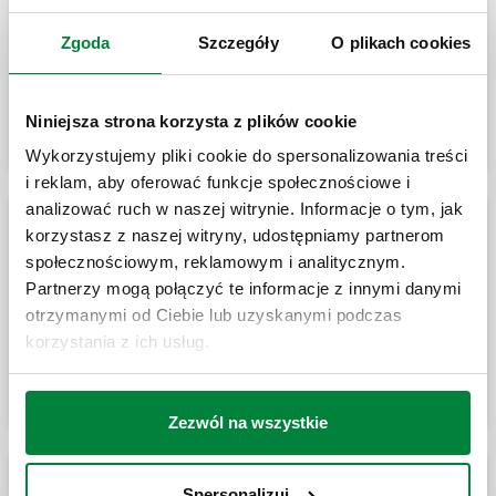
ANTISHOCK, Tłumik uderzeń
Zgoda
Szczegóły
O plikach cookies
hydraulicznych do zastosowania pod
zlewozmywakami, umywalkami i przy
pralkach (3/4”)
Niniejsza strona korzysta z plików cookie
Wykorzystujemy pliki cookie do spersonalizowania treści
i reklam, aby oferować funkcje społecznościowe i
analizować ruch w naszej witrynie. Informacje o tym, jak
Ograniczniki przepływu
korzystasz z naszej witryny, udostępniamy partnerom
społecznościowym, reklamowym i analitycznym.
Partnerzy mogą połączyć te informacje z innymi danymi
otrzymanymi od Ciebie lub uzyskanymi podczas
Ogranicznik przepływu.
korzystania z ich usług.
Zezwól na wszystkie
Urządzenia zabezpieczające przed zamarzaniem
Spersonalizuj