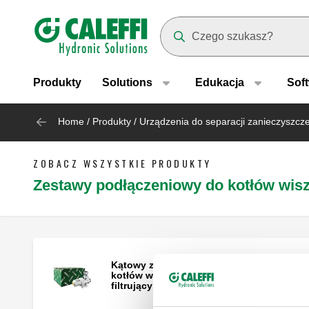
Header main navigation
Suggestions will appear as yo
Produkty
Solutions
Edukacja
Sof
Home
/
Produkty
/
Urządzenia do separacji zanieczyszcze
ZOBACZ WSZYSTKIE PRODUKTY
Zestawy podłączeniowy do kotłów wis
Kątowy zestaw podłączeniowy do
kotłów wiszących z urządzeniem
filtrującym z magnesem - Caleffi XS®.