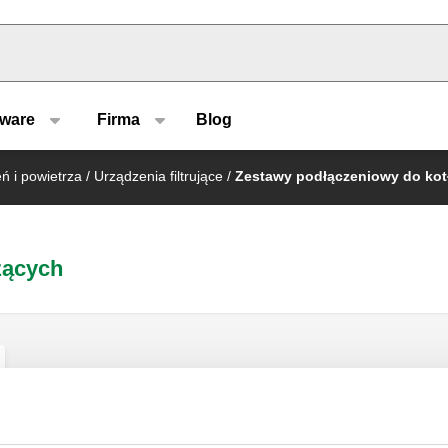
u type
tware
Firma
Blog
ń i powietrza
/
Urządzenia filtrujące
/
Zestawy podłączeniowy do kot
zących