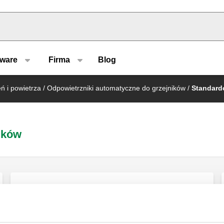
u type
tware
Firma
Blog
ń i powietrza
/
Odpowietrzniki automatyczne do grzejników
/
Standard
ików
Odpowietrznik ręczny do grzejników.