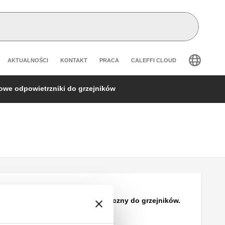
Header secondary navigation
AKTUALNOŚCI
KONTAKT
PRACA
CALEFFI CLOUD
owe odpowietrzniki do grzejników
Odpowietrznik ręczny do grzejników.