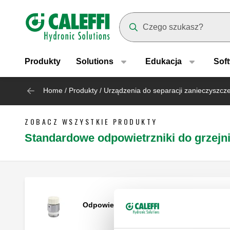
Header main navigation
Suggestions will appear as yo
Produkty
Solutions
Edukacja
Sof
Home
/
Produkty
/
Urządzenia do separacji zanieczyszcze
ZOBACZ WSZYSTKIE PRODUKTY
Standardowe odpowietrzniki do grzejn
Odpowietrznik ręczny do grzejników