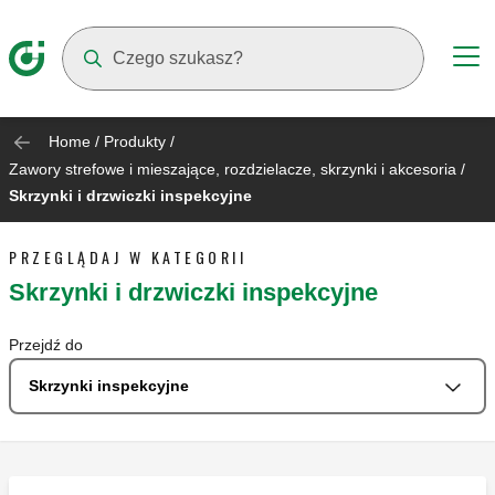
Suggestions will appear as you type
Home
/
Produkty
/
Zawory strefowe i mieszające, rozdzielacze, skrzynki i akcesoria
/
Skrzynki i drzwiczki inspekcyjne
PRZEGLĄDAJ W KATEGORII
Skrzynki i drzwiczki inspekcyjne
Przejdź do
Skrzynki inspekcyjne