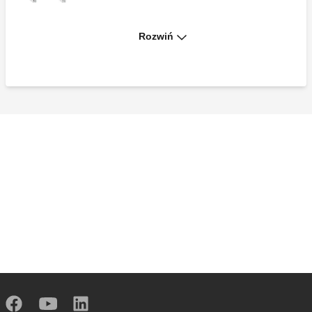
Rozwiń
Uchwyty montażowe do rozdzielaczy
pojedynczych 3/4" serii 349, 350 i 592
Uchwyty montażowe dla rozdzielaczy
podwójnych serii 356 i 357.
Para uchwytów montażowych do
rozdzielaczy serii 592, 350 i 351.
Para uchwytów montażowych do
rozdzielaczy serii 662 i 664.