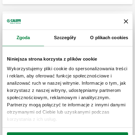
Skrzynka do rozdzielaczy serii 349, 350,
592, 662, 671, 664 i 665.
Drzwiczki inspekcyjne
Zgoda
Szczegóły
O plikach cookies
Drzwiczki inspekcyjne z tworzywa
sztucznego z ramą ze stali ocynkowanej.
Drzwiczki inspekcyjne z ramą.
Niniejsza strona korzysta z plików cookie
Wykorzystujemy pliki cookie do spersonalizowania treści
Drzwiczki inspekcyjne z tworzywa
i reklam, aby oferować funkcje społecznościowe i
sztucznego
analizować ruch w naszej witrynie. Informacje o tym, jak
korzystasz z naszej witryny, udostępniamy partnerom
społecznościowym, reklamowym i analitycznym.
Partnerzy mogą połączyć te informacje z innymi danymi
Wpuszczana skrzynka z ramą
otrzymanymi od Ciebie lub uzyskanymi podczas
korzystania z ich usług.
Rozwiń