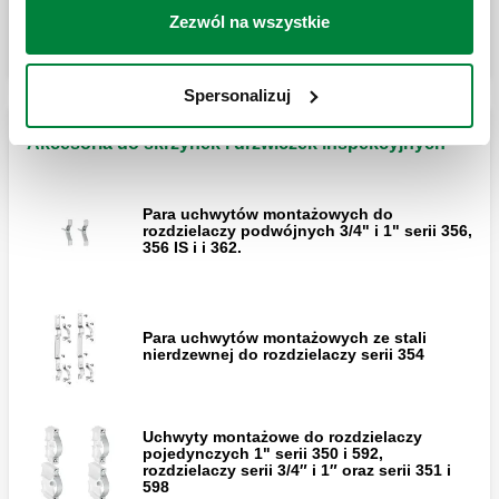
Drzwiczki inspekcyjne z ramą.
Zezwól na wszystkie
Spersonalizuj
Drzwiczki inspekcyjne z ramą.
Akcesoria do skrzynek i drzwiczek inspekcyjnych
Para uchwytów montażowych do
rozdzielaczy podwójnych 3/4" i 1" serii 356,
356 IS i i 362.
Para uchwytów montażowych ze stali
nierdzewnej do rozdzielaczy serii 354
Uchwyty montażowe do rozdzielaczy
pojedynczych 1" serii 350 i 592,
rozdzielaczy serii 3/4″ i 1″ oraz serii 351 i
598