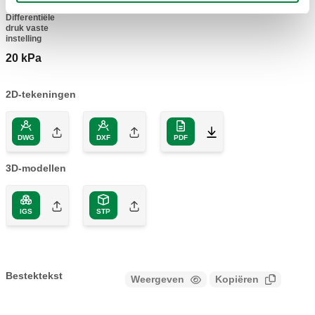
Differentiële
druk vaste
instelling
20 kPa
2D-tekeningen
DWG
DXF
PDF
3D-modellen
IGS
STP
Bestektekst
Weergeven
Kopiëren
CALEFFI, 700213, PLURIMOD EASY. PLURIMOD®