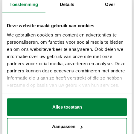
Toestemming
Details
Over
Deze website maakt gebruik van cookies
We gebruiken cookies om content en advertenties te
personaliseren, om functies voor social media te bieden
TEKENINGEN EN SPECIFICATIES
en om ons websiteverkeer te analyseren. Ook delen we
informatie over uw gebruik van onze site met onze
partners voor social media, adverteren en analyse. Deze
Maximaal
Elektrische
Artikelnummer
Notitie
aanbevolen
partners kunnen deze gegevens combineren met andere
Actions
voeding
debiet
informatie die u aan ze heeft verstrekt of die ze hebben
verzameld op basis van uw gebruik van hun services.
Met bediening
serie 6562 - 230 V
230 V
Alles toestaan
700213
(AC) - △p 2 m w.k. -
900 l/h
Coll
AC
ultrasone
volumemeter
Aanpassen