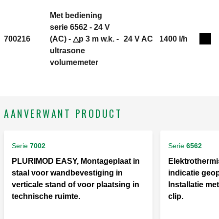
Met bediening
serie 6562 - 24 V
700216
(AC) - △p 3 m w.k. -
24 V AC
1400 l/h
Exp
ultrasone
volumemeter
AANVERWANT PRODUCT
Serie
7002
Serie
6562
PLURIMOD EASY, Montageplaat in
Elektrothermi
staal voor wandbevestiging in
indicatie geo
verticale stand of voor plaatsing in
Installatie me
technische ruimte.
clip.