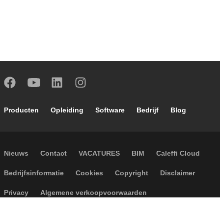
Footer main navigation
Producten
Opleiding
Software
Bedrijf
Blog
Footer secondary navigation
Nieuws
Contact
VACATURES
BIM
Caleffi Cloud
Footer menu
Bedrijfsinformatie
Cookies
Copyright
Disclaimer
Privacy
Algemene verkoopvoorwaarden
Toegankelijkheid