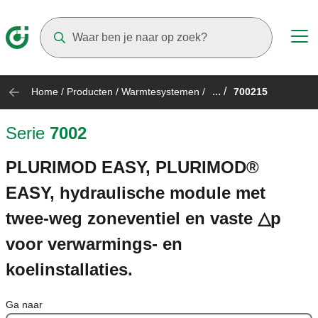
Suggestions will appear as you type
... /
Home
/
Producten
/
Warmtesystemen
/
700215
Serie
7002
PLURIMOD EASY, PLURIMOD®
EASY, hydraulische module met
twee-weg zoneventiel en vaste △p
voor verwarmings- en
koelinstallaties.
Ga naar