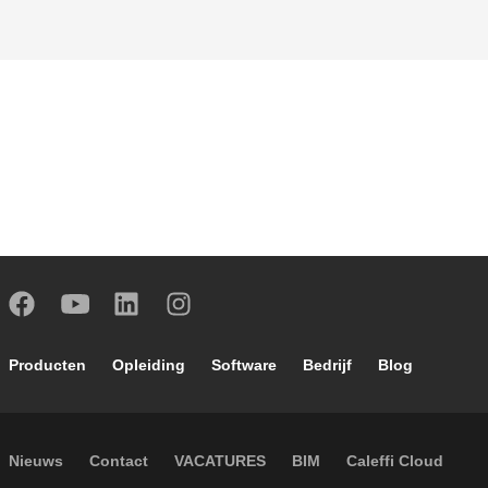
Footer main navigation
Producten
Opleiding
Software
Bedrijf
Blog
Footer secondary navigation
Nieuws
Contact
VACATURES
BIM
Caleffi Cloud