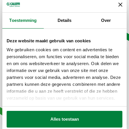
Koelunits
Componenten voor beveiliging
Toestemming
Details
Over
Bekijk alle producten
Deze website maakt gebruik van cookies
We gebruiken cookies om content en advertenties te
Plurimod modules
personaliseren, om functies voor social media te bieden
en om ons websiteverkeer te analyseren. Ook delen we
Hydraulische modules Plurimod
informatie over uw gebruik van onze site met onze
Hydraulische modules Plurimod Ultra
partners voor social media, adverteren en analyse. Deze
partners kunnen deze gegevens combineren met andere
Hydraulische modules Plurimod Easy
informatie die u aan ze heeft verstrekt of die ze hebben
Hydraulische modules Plurimod XM
verzameld op basis van uw gebruik van hun services.
Componenten voor beveiliging
Bekijk alle producten
Alles toestaan