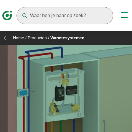
Suggestions will appear as you type
Home
/
Producten
/
Warmtesystemen