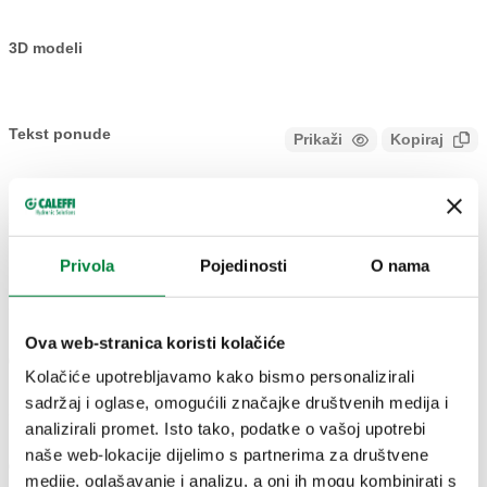
3D modeli
Tekst ponude
Prikaži
Kopiraj
CALEFFI, 681000, DARCAL. Samopodesiva spojnica za
jednoslojne i višeslojne plastične cijevi. Tmin÷Tmax: 5÷80°C
SCIP code
Prikaži
78b5c466-aeaa-4176-bcfa-
(PE-X) 5÷75°C (Višeslojne cijevi 95°C). Priključak: 23 p. 1,5,
Kopiraj
Privola
Pojedinosti
O nama
2eeec6104eb5
Priključak za spojnice Caleffi. Priključak 1: unutrašnji Ø 7,5–
8, vanjski Ø 12–14. Maksimalni radni tlak: 10 bar. Završni
premaz: krom.
Ova web-stranica koristi kolačiće
23 p.
unutrašnji Ø 9–9,5, vanjski Ø 14–
681002
Exp
1,5
16
Kolačiće upotrebljavamo kako bismo personalizirali
sadržaj i oglase, omogućili značajke društvenih medija i
analizirali promet. Isto tako, podatke o vašoj upotrebi
23 p.
unutrašnji Ø 9,5–10, vanjski Ø 12–
naše web-lokacije dijelimo s partnerima za društvene
681001
Exp
1,5
14
medije, oglašavanje i analizu, a oni ih mogu kombinirati s