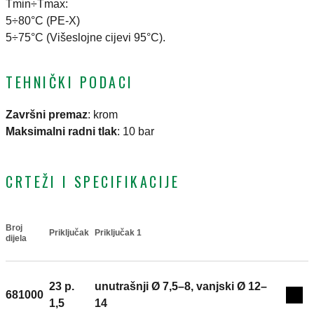
Tmin÷Tmax:
5÷80°C (PE-X)
5÷75°C (Višeslojne cijevi 95°C).
TEHNIČKI PODACI
Završni premaz
:
krom
Maksimalni radni tlak
:
10 bar
CRTEŽI I SPECIFIKACIJE
Broj
Priključak
Priključak 1
Actions
dijela
23 p.
unutrašnji Ø 7,5–8, vanjski Ø 12–
681000
Coll
1,5
14