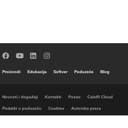
Footer main navigation
Proizvodi
Edukacija
Softver
Poduzeće
Blog
Footer secondary navigation
Novosti i događaji
Kontakti
Posao
Caleffi Cloud
Footer menu
Podatki o poduzeću
Cookies
Autorska prava
Odricanje odgovornosti
Privatnost
Accessibility