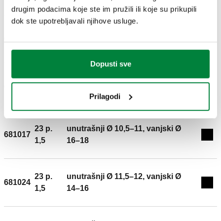
drugim podacima koje ste im pružili ili koje su prikupili
dok ste upotrebljavali njihove usluge.
23 p.
unutrašnji Ø 9,5–10, vanjski Ø 14–
681006
Exp
1,5
16
Dopusti sve
23 p.
unutrašnji Ø 10,5–11, vanjski Ø
681015
Exp
1,5
14–16
Prilagodi
23 p.
unutrašnji Ø 10,5–11, vanjski Ø
681017
Exp
1,5
16–18
23 p.
unutrašnji Ø 11,5–12, vanjski Ø
681024
Exp
1,5
14–16