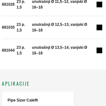
23 p.
unutrašnji Ø 11,5–12, vanjski Ø
681026
Exp
1,5
16–18
23 p.
unutrašnji Ø 12,5–13, vanjski Ø
681035
Exp
1,5
16–18
23 p.
unutrašnji Ø 13,5–14, vanjski Ø
681044
Exp
1,5
16–18
APLIKACIJE
Pipe Sizer Caleffi