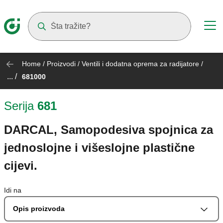
Suggestions will appear as you type
Home
/
Proizvodi
/
Ventili i dodatna oprema za radijatore
/
... /
681000
Serija
681
DARCAL, Samopodesiva spojnica za
jednoslojne i višeslojne plastične
cijevi.
Idi na
Opis proizvoda