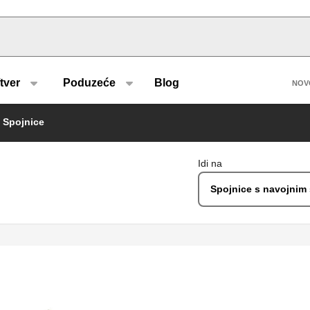
u type
H
tver
Poduzeće
Blog
NOV
Spojnice
Idi na
Spojnice s navojnim 