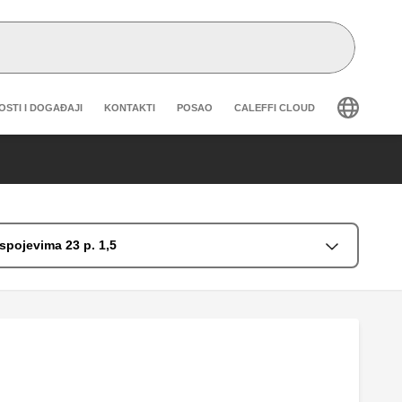
eader secondary navigation
OSTI I DOGAĐAJI
KONTAKTI
POSAO
CALEFFI CLOUD
spojevima 23 p. 1,5