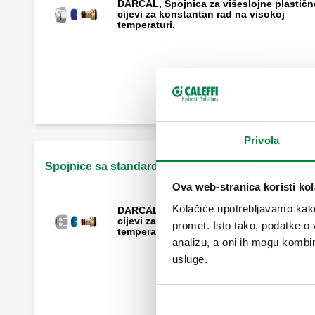
DARCAL, Spojnica za višeslojne plastičn
cijevi za konstantan rad na visokoj
temperaturi.
Mehanički nastavak.
Privola
Spojnice sa standardnim navojnim spojevima
Ova web-stranica koristi kol
Kolačiće upotrebljavamo kako 
DARCAL, Spojnica za višeslojne plastičn
cijevi za konstantan rad na visokoj
promet. Isto tako, podatke o 
temperaturi.
analizu, a oni ih mogu kombini
usluge.
Mehanički nastavak.