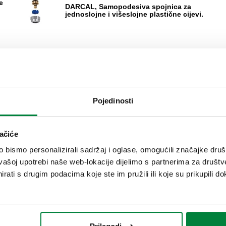
e
DARCAL, Samopodesiva spojnica za
jednoslojne i višeslojne plastične cijevi.
Proširi
Mehanički nastavak, sa zaklopcem.
Pojedinosti
ačiće
bismo personalizirali sadržaj i oglase, omogućili značajke društv
e
DARCAL, Samopodesiva spojnica za
vašoj upotrebi naše web-lokacije dijelimo s partnerima za društv
jednoslojne i višeslojne plastične cijevi.
rati s drugim podacima koje ste im pružili ili koje su prikupili do
Proširi