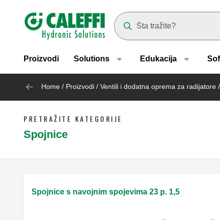
Header main navigation
Suggestions will appear as yo
Proizvodi
Solutions
Edukacija
Sof
Home
/
Proizvodi
/
Ventili i dodatna oprema za radijatore
/
PRETRAŽITE KATEGORIJE
Spojnice
Spojnice s navojnim spojevima 23 p. 1,5