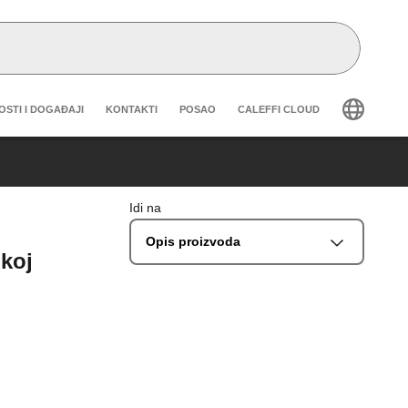
eader secondary navigation
OSTI I DOGAĐAJI
KONTAKTI
POSAO
CALEFFI CLOUD
Idi na
Opis proizvoda
okoj