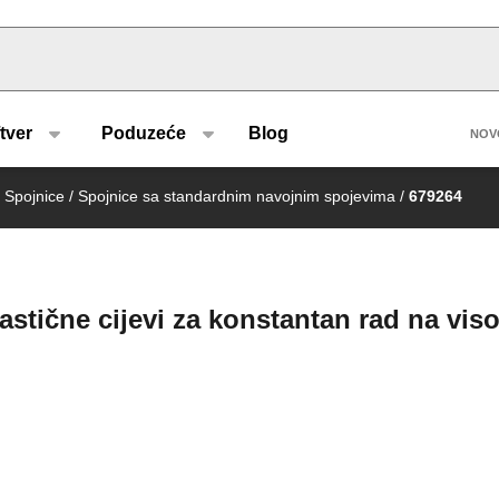
u type
H
tver
Poduzeće
Blog
NOV
Spojnice
/
Spojnice sa standardnim navojnim spojevima
/
679264
stične cijevi za konstantan rad na vis