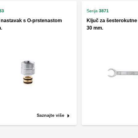
83
Serija
3871
 nastavak s O-prstenastom
Ključ za šesterokutne 
.
30 mm.
Saznajte više