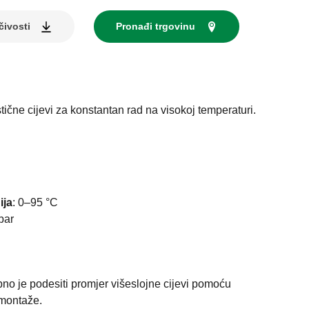
čivosti
Pronađi trgovinu
tične cijevi za konstantan rad na visokoj temperaturi.
ija
:
0–95 °C
bar
no je podesiti promjer višeslojne cijevi pomoću
 montaže.