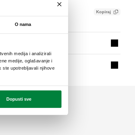
Kopiraj
eeec6104eb5
O nama
Ø 20x2,25
Expand de
enih medija i analizirali
ene medije, oglašavanje i
Ø 20x2,5
k ste upotrebljavali njihove
Expand de
Dopusti sve