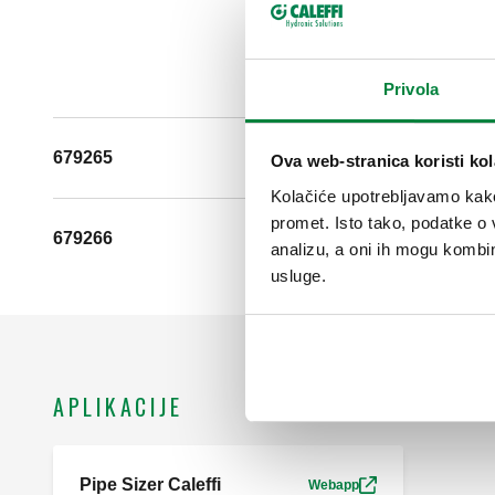
Privola
679265
G 3/4" (ISO 228
Ova web-stranica koristi kol
Kolačiće upotrebljavamo kako 
promet. Isto tako, podatke o 
679266
G 3/4" (ISO 228
analizu, a oni ih mogu kombini
usluge.
APLIKACIJE
Pipe Sizer Caleffi
Webapp