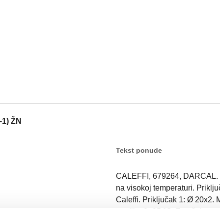
-1) ŽN
Tekst ponude
CALEFFI, 679264, DARCAL. Spo
na visokoj temperaturi. Priklj
Caleffi. Priključak 1: Ø 20x2.
medija: 0–95 °C. Završni pre