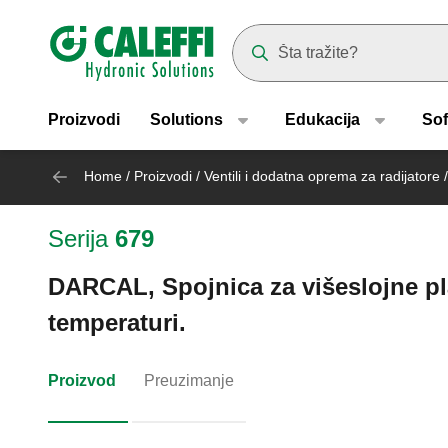
Header main navigation
Suggestions will appear as yo
Proizvodi
Solutions
Edukacija
Sof
Home
/
Proizvodi
/
Ventili i dodatna oprema za radijatore
/
Serija
679
DARCAL, Spojnica za višeslojne pla
temperaturi.
Proizvod
Preuzimanje