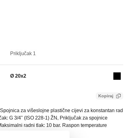
Priključak 1
Actions
Ø 20x2
Collapse 
Kopiraj
jnica za višeslojne plastične cijevi za konstantan rad
učak: G 3/4" (ISO 228-1) ŽN, Priključak za spojnice
 Maksimalni radni tlak: 10 bar. Raspon temperature
maz: krom.