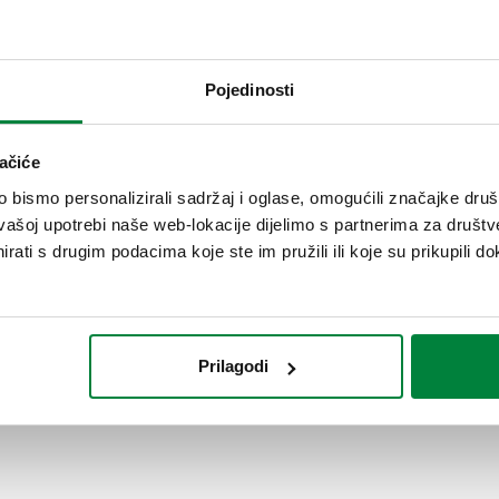
SCIP code
78b5c466-aeaa-4176-bcfa-2
Pojedinosti
-1) ŽN
ačiće
bismo personalizirali sadržaj i oglase, omogućili značajke društv
vašoj upotrebi naše web-lokacije dijelimo s partnerima za društv
-1) ŽN
rati s drugim podacima koje ste im pružili ili koje su prikupili do
Prilagodi