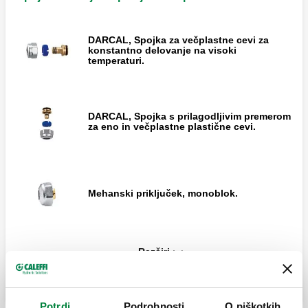
DARCAL, Spojka za večplastne cevi za
konstantno delovanje na visoki
temperaturi.
DARCAL, Spojka s prilagodljivim premerom
za eno in večplastne plastične cevi.
Mehanski priključek, monoblok.
Razširi
Mehanski priključek.
Potrdi
Podrobnosti
O piškotkih