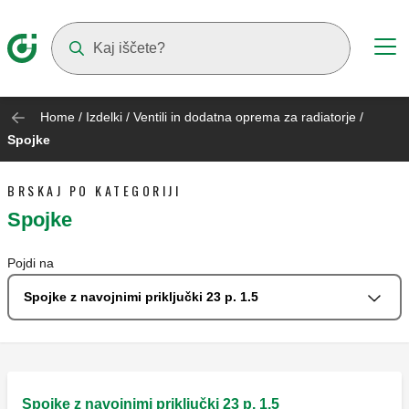
Suggestions will appear as you type
Home
/
Izdelki
/
Ventili in dodatna oprema za radiatorje
/
Spojke
BRSKAJ PO KATEGORIJI
Spojke
Pojdi na
Spojke z navojnimi priključki 23 p. 1.5
Spojke z navojnimi priključki 23 p. 1.5