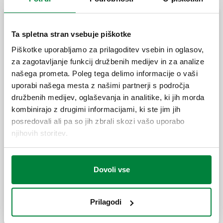
Mehanski priključek, s tesnilko.
Spojke s priključki s standardnimi navoji
Ta spletna stran vsebuje piškotke
Piškotke uporabljamo za prilagoditev vsebin in oglasov,
DARCAL, Spojka za večplastne cevi za
za zagotavljanje funkcij družbenih medijev in za analize
konstantno delovanje na visoki
temperaturi.
Mehanski priključek.
našega prometa. Poleg tega delimo informacije o vaši
uporabi našega mesta z našimi partnerji s področja
družbenih medijev, oglaševanja in analitike, ki jih morda
kombinirajo z drugimi informacijami, ki ste jim jih
DARCAL, Spojka s prilagodljivim premerom
za eno in večplastne plastične cevi.
posredovali ali pa so jih zbrali skozi vašo uporabo
njihovih storitev.
Mehanski priključek.
Dovoli vse
Prilagodi
Razširi
Mehanski priključek.