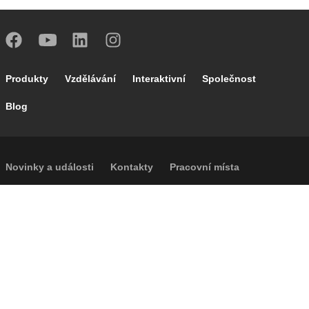
Footer main navigation
Produkty
Vzdělávání
Interaktivní
Společnost
Blog
Footer secondary navigation
Novinky a události
Kontakty
Pracovní místa
Caleffi Cloud
Footer menu
Informace o společnosti
Cookies
Autorská práva
Prohlášení o odmítnutí odpovědnosti
Soukromí
Přístupnost