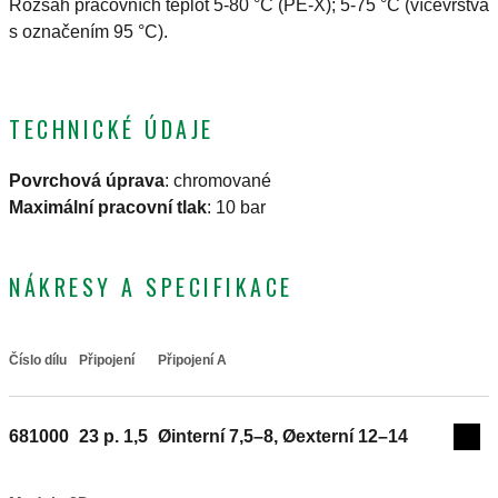
Rozsah pracovních teplot 5-80 °C (PE-X); 5-75 °C (vícevrstvá
s označením 95 °C).
TECHNICKÉ ÚDAJE
Povrchová úprava
:
chromované
Maximální pracovní tlak
:
10 bar
NÁKRESY A SPECIFIKACE
Číslo dílu
Připojení
Připojení A
Actions
681000
23 p. 1,5
Øinterní 7,5–8, Øexterní 12–14
Coll