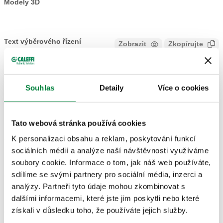
Modely 3D
Text výběrového řízení
Zobrazit
Zkopírujte
CALEFFI, 681000, DARCAL. Samonastavitelné šroubení
pro jednovrstvé a vícevrstvé plastové trubky. Rozsah
SCIP code
Zobrazit
Souhlas
Detaily
Více o cookies
78b5c466-aeaa-4176-bcfa-
pracovních teplot 5-80 °C (PE-X); 5-75 °C (vícevrstvá s
Zkopírujte
2eeec6104eb5
označením 95 °C). Připojení: 23 p. 1,5, Spojení pro armatury
Caleffi. Připojení A: Øinterní 7,5–8, Øexterní 12–14.
Tato webová stránka používá cookies
Maximální pracovní tlak: 10 bar. Povrchová úprava:
K personalizaci obsahu a reklam, poskytování funkcí
chromované.
681002
23 p. 1,5
Øinterní 9–9,5, Øexterní 14–16
Exp
sociálních médií a analýze naší návštěvnosti využíváme
soubory cookie. Informace o tom, jak náš web používáte,
sdílíme se svými partnery pro sociální média, inzerci a
681001
23 p. 1,5
Øinterní 9,5–10, Øexterní 12–14
Exp
analýzy. Partneři tyto údaje mohou zkombinovat s
dalšími informacemi, které jste jim poskytli nebo které
získali v důsledku toho, že používáte jejich služby.
681006
23 p. 1,5
Øinterní 9,5–10, Øexterní 14–16
Exp