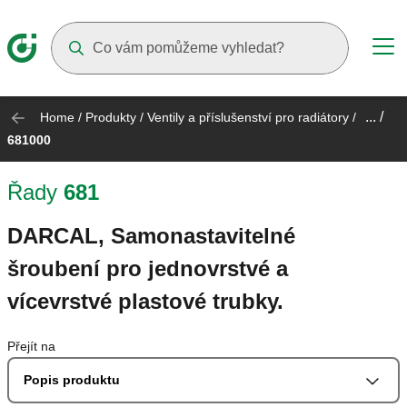
Suggestions will appear as you type
... /
Home
/
Produkty
/
Ventily a příslušenství pro radiátory
/
681000
Řady
681
DARCAL, Samonastavitelné
šroubení pro jednovrstvé a
vícevrstvé plastové trubky.
Přejít na
Popis produktu