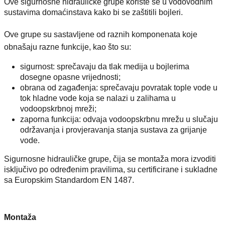
Ove sigurnosne hidrauličke grupe koriste se u vodovodnim
sustavima domaćinstava kako bi se zaštitili bojleri.
Ove grupe su sastavljene od raznih komponenata koje
obnašaju razne funkcije, kao što su:
sigurnost: sprečavaju da tlak medija u bojlerima
dosegne opasne vrijednosti;
obrana od zagađenja: sprečavaju povratak tople vode u
tok hladne vode koja se nalazi u zalihama u
vodoopskrbnoj mreži;
zaporna funkcija: odvaja vodoopskrbnu mrežu u slučaju
održavanja i provjeravanja stanja sustava za grijanje
vode.
Sigurnosne hidrauličke grupe, čija se montaža mora izvoditi
isključivo po određenim pravilima, su certificirane i sukladne
sa Europskim Standardom EN 1487.
Montaža