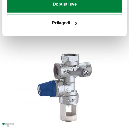
Dopusti sve
Serija 5261 ... Sigurnosna grupa za bojler za horizontalnu
montažu
Prilagodi
Serie 319 ... Plastični izljevni sifon za sigurnosnu grupu
serije 5261