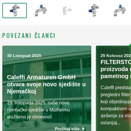
POVEZANI ČLANCI
30 Listopad 2025
25 Kolovoz 20
FILTERSTO
proizvoda 
pametnog 
Caleffi Armaturen GmbH
otvara svoje novo sjedište u
Caleffi preds
Njemačkoj
pregledni filt
koji objedinjuj
29. listopada 2025. naše novo
kompaktnom ur
njemačko sjedište u Mülheimu
rješenje za ins
službeno je otvoreno!
oslanjaj...
Pročitaj više