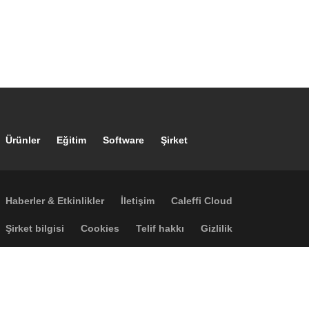
Footer main navigation
Ürünler
Eğitim
Software
Şirket
Footer secondary navigation
Haberler & Etkinlikler
İletişim
Caleffi Cloud
Footer menu
Şirket bilgisi
Cookies
Telif hakkı
Gizlilik
Accessibility