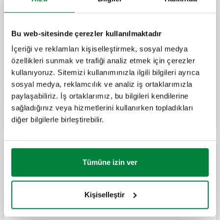
termoelektrik aktüatörler için uygun.
Bu web-sitesinde çerezler kullanılmaktadır
Termostatik kontrol başlıkları ve termo-
İçeriği ve reklamları kişiselleştirmek, sosyal medya
elektrik aktüatörlere uygun termostatik
radyatör vanası. Ters versiyon.
özellikleri sunmak ve trafiği analiz etmek için çerezler
kullanıyoruz. Sitemizi kullanımınızla ilgili bilgileri ayrıca
sosyal medya, reklamcılık ve analiz iş ortaklarımızla
Genişlet
Termostatik kontrol başlıkları ve termo-
paylaşabiliriz. İş ortaklarımız, bu bilgileri kendilerine
elektrik aktüatörlere uygun termostatik
sağladığınız veya hizmetlerini kullanırken topladıkları
radyatör vanası. Sağ versiyon.
diğer bilgilerle birleştirebilir.
Termostatik kontrol başlıkları ve termo-
elektrik aktüatörlere uygun termostatik
Dinamik termostatik radyatör vanası bakır boru için
radyatör vanası. Sol versiyon.
Tümüne izin ver
DYNAMICAL®, Termostatik kontrol
başlıkları ile elektronik kontrol başlıkları ve
Kişiselleştir
termo-elektrik aktüatörlere uygun dinamik
termostatik radyatör vanası. Köşeli
versiyon.