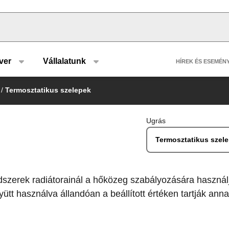
u type
Header 
ver
Vállalatunk
HÍREK ÉS ESEMÉN
/
Termosztatikus szelepek
Ugrás
Termosztatikus szel
ndszerek radiátorainál a hőközeg szabályozására használj
ütt használva állandóan a beállított értéken tartják ann