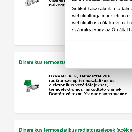
vezérlőfejekhez, termoelektromos
működtető elemek. Döntött változat.
Sütiket használunk a tartal
weboldalforgalmunk elemzésé
Kettősen döntött termosztatikus
weboldalhasználatra vonatko
radiátorszelep termosztatikus és
elektronikus vezérlőfejekhez,
számukra vagy az Ön által ha
termoelektromos működtető elemek.
Balkezes változat.
Dinamikus termosztatikus radiátorszelepek (rézcs
DYNAMICAL®, Termosztatikus
radiátorszelep termosztatikus és
elektronikus vezérlőfejekhez,
termoelektromos működtető elemek.
Döntött változat. Угловое исполнение.
Dinamikus termosztatikus radiátorszelepek (acélc