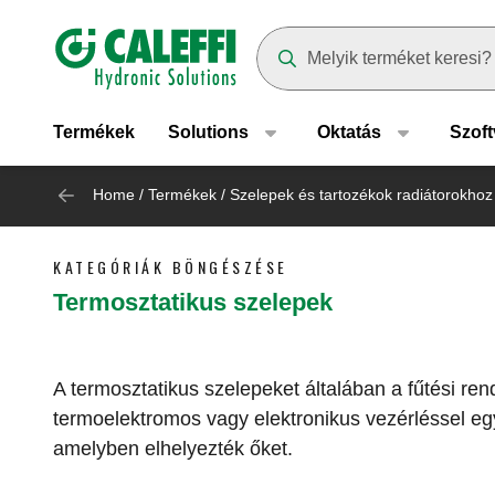
Header main navigation
Suggestions will appear as yo
Termékek
Solutions
Oktatás
Szoft
Home
/
Termékek
/
Szelepek és tartozékok radiátorokhoz
KATEGÓRIÁK BÖNGÉSZÉSE
Termosztatikus szelepek
A termosztatikus szelepeket általában a fűtési re
termoelektromos vagy elektronikus vezérléssel egy
amelyben elhelyezték őket.