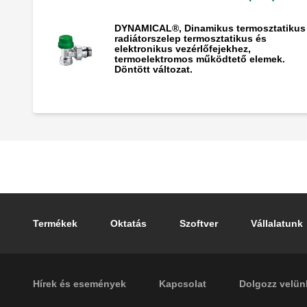
DYNAMICAL®, Dinamikus termosztatikus
radiátorszelep termosztatikus és
elektronikus vezérlőfejekhez,
termoelektromos működtető elemek.
Döntött változat.
Footer main navigation
Termékek
Oktatás
Szoftver
Vállalatunk
Footer secondary navigation
Hírek és események
Kapcsolat
Dolgozz velün