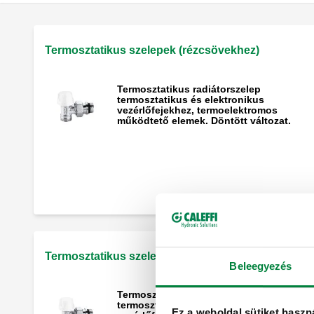
Termosztatikus szelepek (rézcsövekhez)
Termosztatikus radiátorszelep
termosztatikus és elektronikus
vezérlőfejekhez, termoelektromos
működtető elemek. Döntött változat.
Kettősen döntött termosztatikus
radiátorszelep termosztatikus
vezérlőfejekhez és termoelektromos
működtető elemek. Balkezes változat.
Termosztatikus szelepek (acélcsövekhez)
Beleegyezés
Termosztatikus radiátorszelep
termosztatikus és elektronikus
Ez a weboldal sütiket haszn