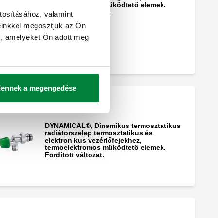
termoelektromos működtető elemek.
Jobbkezes változat.
tosításához, valamint
einkkel megosztjuk az Ön
l, amelyeket Ön adott meg
dennek a megengedése
DYNAMICAL®, Dinamikus termosztatikus
radiátorszelep termosztatikus és
elektronikus vezérlőfejekhez,
termoelektromos működtető elemek.
Fordított változat.