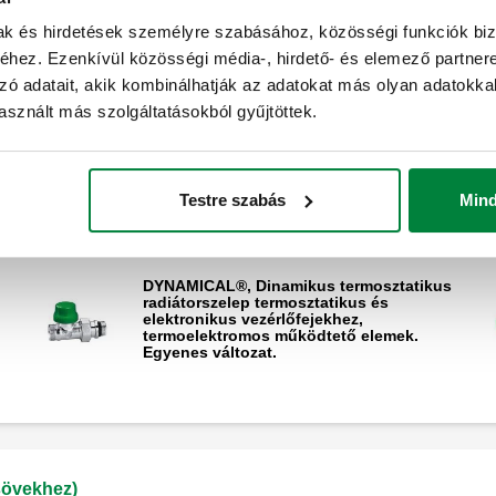
vezérlőfejekhez, termoelektromos
működtető elemek. Egyenes változat.
mak és hirdetések személyre szabásához, közösségi funkciók biz
hez. Ezenkívül közösségi média-, hirdető- és elemező partner
Termosztatikus radiátorszelep
zó adatait, akik kombinálhatják az adatokat más olyan adatokka
Kibontás
termosztatikus és elektronikus
sznált más szolgáltatásokból gyűjtöttek.
vezérlőfejekhez, termoelektromos
működtető elemek. Fordított változat.
Testre szabás
Min
övekhez)
DYNAMICAL®, Dinamikus termosztatikus
radiátorszelep termosztatikus és
elektronikus vezérlőfejekhez,
termoelektromos működtető elemek.
Egyenes változat.
sövekhez)