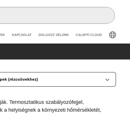
secondary navigation
YEK
KAPCSOLAT
DOLGOZZ VELÜNK
CALEFFI CLOUD
epek (rézcsövekhez)
ák. Termosztatikus szabályozófejjel,
ak a helyiségnek a környezeti hőmérsékletét,