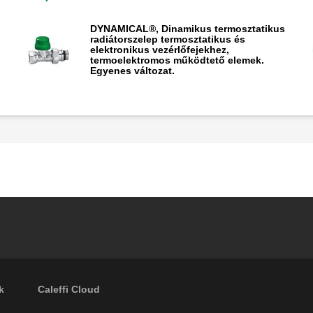
DYNAMICAL®, Dinamikus termosztatikus
radiátorszelep termosztatikus és
elektronikus vezérlőfejekhez,
termoelektromos működtető elemek.
Egyenes változat.
k
Caleffi Cloud