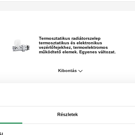
Termosztatikus radiátorszelep
termosztatikus és elektronikus
vezérlőfejekhez, termoelektromos
működtető elemek. Egyenes változat.
Termosztatikus radiátorszelep
Kibontás
termosztatikus és elektronikus
vezérlőfejekhez, termoelektromos
működtető elemek. Fordított változat.
Részletek
Termosztatikus radiátorszelep
termosztatikus és elektronikus
ál