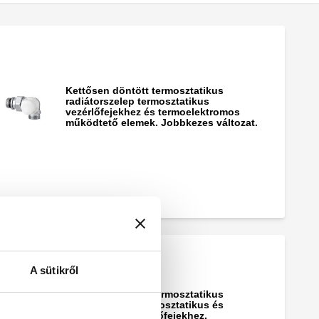
Kettősen döntött termosztatikus
radiátorszelep termosztatikus
vezérlőfejekhez és termoelektromos
működtető elemek. Jobbkezes változat.
A sütikről
Kettősen döntött termosztatikus
radiátorszelep termosztatikus és
elektronikus vezérlőfejekhez,