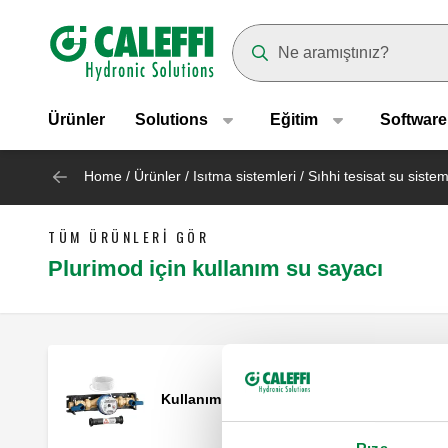
Header main navigation
Suggestions will appear as yo
Ürünler
Solutions
Eğitim
Software
Home
/
Ürünler
/
Isıtma sistemleri
/
Sıhhi tesisat su sistem
TÜM ÜRÜNLERI GÖR
Plurimod için kullanım su sayacı
Kullanım suyu ölçüm kiti.