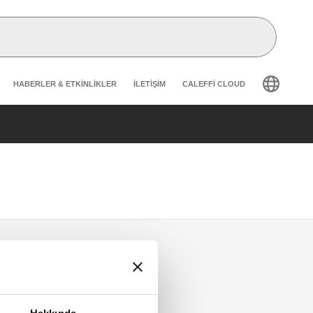
Header secondary navigation
HABERLER & ETKINLIKLER
İLETIŞIM
CALEFFI CLOUD