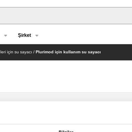
u type
Şirket
leri için su sayacı
/
Plurimod için kullanım su sayacı