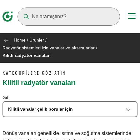
Suggestions will appear as you type
Home
/
Ürünler
/
Radyatör sistemleri için vanalar ve aksesuarlar
/
Kilitli radyatör vanaları
KATEGORILERE GÖZ ATIN
Kilitli radyatör vanaları
Git
Kilitli vanalar çelik borular için
Dönüş vanaları genellikle ısıtma ve soğutma sistemlerinde