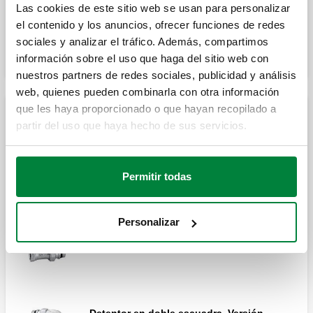
Las cookies de este sitio web se usan para personalizar
el contenido y los anuncios, ofrecer funciones de redes
Expandir
Detentor en doble escuadra. Versión
sociales y analizar el tráfico. Además, compartimos
izquierda.
información sobre el uso que haga del sitio web con
nuestros partners de redes sociales, publicidad y análisis
web, quienes pueden combinarla con otra información
que les haya proporcionado o que hayan recopilado a
Detentores (conexión hierro)
partir del uso que haya hecho de sus servicios.
Detentor. Conexiones en escuadra.
Permitir todas
Personalizar
Detentor. Conexiones rectas.