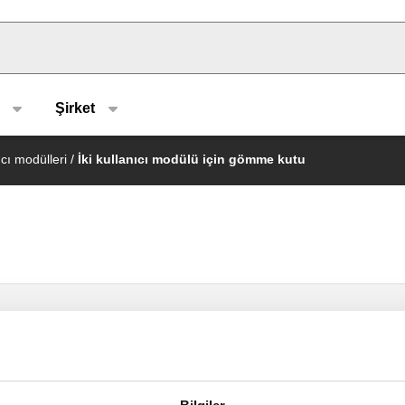
u type
Şirket
ıcı modülleri
/
İki kullanıcı modülü için gömme kutu