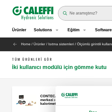
Header main navigation
Suggestions will appear as yo
Ürünler
Solutions
Eğitim
Software
Home
/
Ürünler
/
Isıtma sistemleri
/
Ölçümlü girintili kullan
TÜM ÜRÜNLERI GÖR
İki kullanıcı modülü için gömme kutu
CONTECA EASY, Zon sistemleri ve
merkezi ısıtma sistemleri için
kalorimetre.