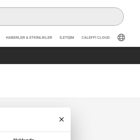
Header secondary navigation
HABERLER & ETKINLIKLER
İLETIŞIM
CALEFFI CLOUD