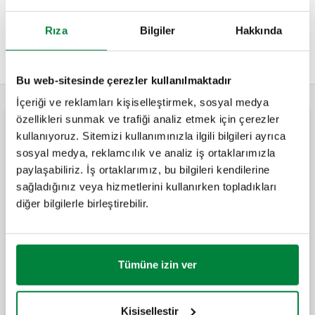
Diferansiyel by-pass vanası, pompa tarafından üretilen
diferansiyel basıncın maksimum değerini sınırlayarak,
Rıza
Bilgiler
Hakkında
kapatılan vanaların sayısıyla orantılı bir akış resirkülasyonu
sağlar.
Bu web-sitesinde çerezler kullanılmaktadır
İçeriği ve reklamları kişiselleştirmek, sosyal medya
özellikleri sunmak ve trafiği analiz etmek için çerezler
Diferansiyel by-pass vanası
kullanıyoruz. Sitemizi kullanımınızla ilgili bilgileri ayrıca
sosyal medya, reklamcılık ve analiz iş ortaklarımızla
paylaşabiliriz. İş ortaklarımız, bu bilgileri kendilerine
Diferansiyel by-pass vanası, kademeli
sağladığınız veya hizmetlerini kullanırken topladıkları
gösterge ile ayarlanabilir.
diğer bilgilerle birleştirebilir.
Diferansiyel by-pass vanası, kademeli
Tümüne izin ver
gösterge ile ayarlanabilir.
Kişiselleştir