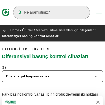
Suggestions will appear as you type
Home
/
Ürünler
/
Merkezi ısıtma sistemleri için bileşenler
/
Diferansiyel basınç kontrol cihazları
KATEGORILERE GÖZ ATIN
Diferansiyel basınç kontrol cihazları
Git
Diferansiyel by-pass vanası
Fark basınç kontrol vanası, bir hidrolik devrenin iki noktası
arasındaki basınç farkını ayarlanan değerde sabit tutar.