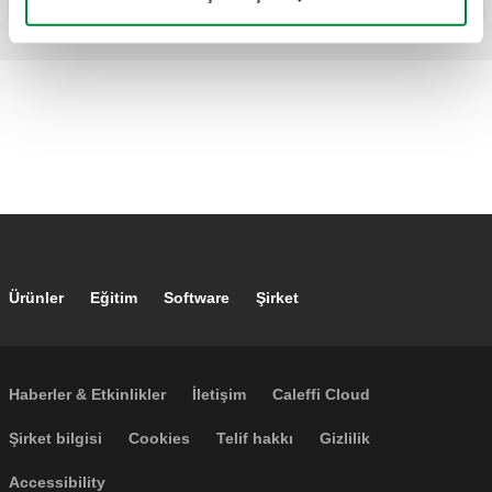
Footer main navigation
Ürünler
Eğitim
Software
Şirket
Footer secondary navigation
Haberler & Etkinlikler
İletişim
Caleffi Cloud
Footer menu
Şirket bilgisi
Cookies
Telif hakkı
Gizlilik
Accessibility