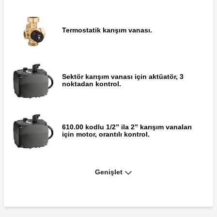
Termostatik karışım vanası.
Hidrolik ayırıcı kit, DN25. 165, 166 ve167
serisi üniteler için.
Sektör karışım vanası için aktüatör, 3
noktadan kontrol.
Diferansiyel by-pass vanası.
610.00 kodlu 1/2” ila 2” karışım vanaları
için motor, orantılı kontrol.
Pompa korumalı elektronik kontrol ünitesi.
Genişlet
UPML 25-105 pompa.