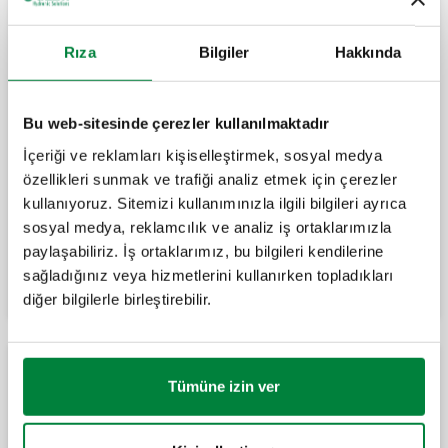
Isıtma ve iklimlendirme sistemleri için
Rıza
Bilgiler
Hakkında
motor kontrollü pompalı karışım ünitesi,
DN 25.
Bu web-sitesinde çerezler kullanılmaktadır
Isıtma sistemleri için motor kontrollü
İçeriği ve reklamları kişiselleştirmek, sosyal medya
pompalı karışım ünitesi, DN 32.
özellikleri sunmak ve trafiği analiz etmek için çerezler
kullanıyoruz. Sitemizi kullanımınızla ilgili bilgileri ayrıca
sosyal medya, reklamcılık ve analiz iş ortaklarımızla
Genişlet
paylaşabiliriz. İş ortaklarımız, bu bilgileri kendilerine
Isıtma ve soğutma sistemleri için motorlu
düzenleme ünitesi, DN 32.
sağladığınız veya hizmetlerini kullanırken topladıkları
diğer bilgilerle birleştirebilir.
Üniteler için aksesuarlar
Tümüne izin ver
Paslanmaz çelik montaj braketi. 165, 166 ve