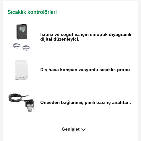
YONOS PARA 25-6 RKA pompa.
Sıcaklık kontrolörleri
Isıtma ve soğutma için sinoptik diyagramlı
dijital düzenleyici.
WILO PARA 25/9 pompa.
Dış hava kompanizasyonlu sıcaklık probu
Sektör tip 3-yollu karışım vanası, dişli.
Önceden bağlanmış pimli basınç anahtarı.
167HE serisi için yedek prob yuvaları.
Genişlet
Yoğuşma noktası detektörü.
UPM3S Auto 25-60 yedek parça.