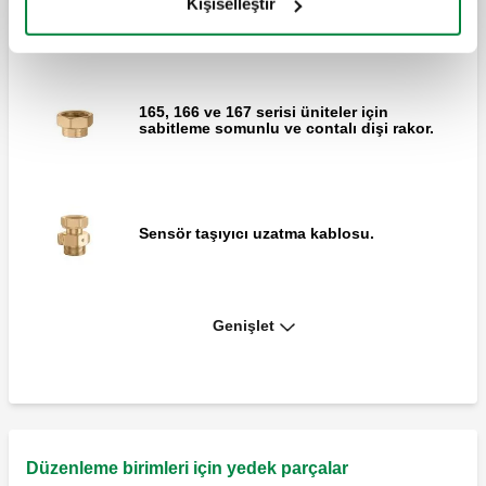
Kişiselleştir
167 serisi üniteler için.
165, 166 ve 167 serisi üniteler için
sabitleme somunlu ve contalı dişi rakor.
Sensör taşıyıcı uzatma kablosu.
Genişlet
Emniyet termostatı kiti. 165, 166 ve 167
serisi üniteler için.
165, 166 ve 167 serisi üniteler için
eksantrik uç çifti.
Düzenleme birimleri için yedek parçalar