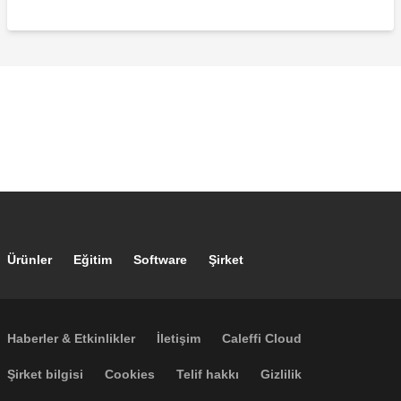
Uzaktan kontrollü regülatör
Pt1000 probu, Ø6 mm.
Footer main navigation
Ürünler
Eğitim
Software
Şirket
161010 kodlu düzenleyici için aksesuarlar.
Footer secondary navigation
Haberler & Etkinlikler
İletişim
Caleffi Cloud
Pt1000 sensör cebi, size 1/2'' M.
Footer menu
Şirket bilgisi
Cookies
Telif hakkı
Gizlilik