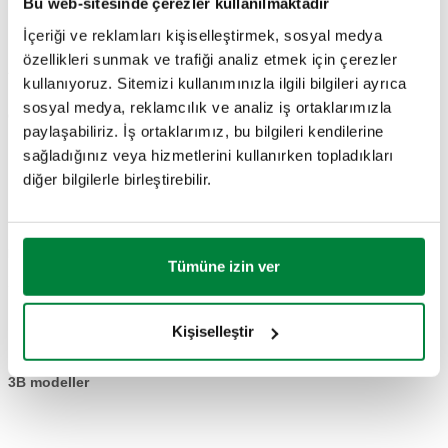
Bu web-sitesinde çerezler kullanılmaktadır
TEKNIK VERILER
İçeriği ve reklamları kişiselleştirmek, sosyal medya
özellikleri sunmak ve trafiği analiz etmek için çerezler
Ayar basınç aralığı
:
0,5–10 bar
kullanıyoruz. Sitemizi kullanımınızla ilgili bilgileri ayrıca
Besleme kablosu uzunluğu
:
1 m
sosyal medya, reklamcılık ve analiz iş ortaklarımızla
Ortam sıcaklığı
:
5–100 °C
paylaşabiliriz. İş ortaklarımız, bu bilgileri kendilerine
sağladığınız veya hizmetlerini kullanırken topladıkları
diğer bilgilerle birleştirebilir.
ÇIZIMLER VE TEKNIK ÖZELLIKLER
Parça numarası
Actions
Tümüne izin ver
161003
Kişiselleştir
Coll
3B modeller