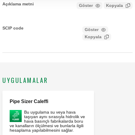
Açıklama metni
Göster
Kopyala
CALEFFI, 161003. Önceden bağlanmış pimli basınç
anahtarı. Ortam sıcaklığı: 5–100 °C. Ayar basınç aralığı: 0,5–
SCIP code
Göster
f322967d-c35a-4f89-89bd-
10 bar. Besleme kablosu uzunluğu: 1 m.
Kopyala
4bb808c8bc59
UYGULAMALAR
Pipe Sizer Caleffi
Bu uygulama su veya hava
taşıyan aynı sırasıyla hidrolik ve
hava basınçlı fabrikalarda boru
ve kanalların ölçülmesi ve bunlarla ilgili
hesaplama yapılabilmesini sağlar.