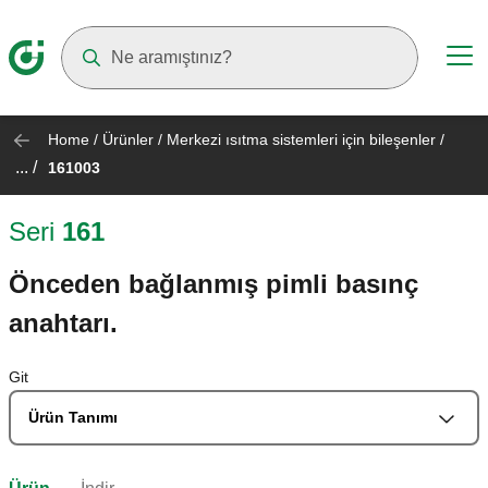
Suggestions will appear as you type
Home
/
Ürünler
/
Merkezi ısıtma sistemleri için bileşenler
/
... /
161003
Seri
161
Önceden bağlanmış pimli basınç
anahtarı.
Git
Ürün Tanımı