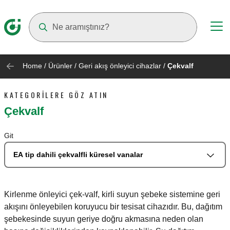
Suggestions will appear as you type
Home
/
Ürünler
/
Geri akış önleyici cihazlar
/
Çekvalf
KATEGORILERE GÖZ ATIN
Çekvalf
Git
EA tip dahili çekvalfli küresel vanalar
Kirlenme önleyici çek-valf, kirli suyun şebeke sistemine geri
akışını önleyebilen koruyucu bir tesisat cihazıdır. Bu, dağıtım
şebekesinde suyun geriye doğru akmasına neden olan