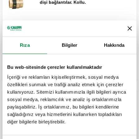
dişi bağlantılar. Kollu.
BALLSTOP, Dahili çekvalfli küresel vana,
erkek - dişi bağlantılar.
Rıza
Bilgiler
Hakkında
Genişlet
BALLSTOP, Dahili çekvalfli küresel vana,
dişi - somun bağlantılı.
Bu web-sitesinde çerezler kullanılmaktadır
İçeriği ve reklamları kişiselleştirmek, sosyal medya
özellikleri sunmak ve trafiği analiz etmek için çerezler
kullanıyoruz. Sitemizi kullanımınızla ilgili bilgileri ayrıca
BALLSTOP, Dahili çekvalfli küresel
sosyal medya, reklamcılık ve analiz iş ortaklarımızla
vana, erkek - somun bağlantılı.
Çıkarılabilir bağlantılı çekvalfler
paylaşabiliriz. İş ortaklarımız, bu bilgileri kendilerine
sağladığınız veya hizmetlerini kullanırken topladıkları
diğer bilgilerle birleştirebilir.
ROBOCHECK-1, Kontrol edilebilir 15 mm
tekli çek-valf.