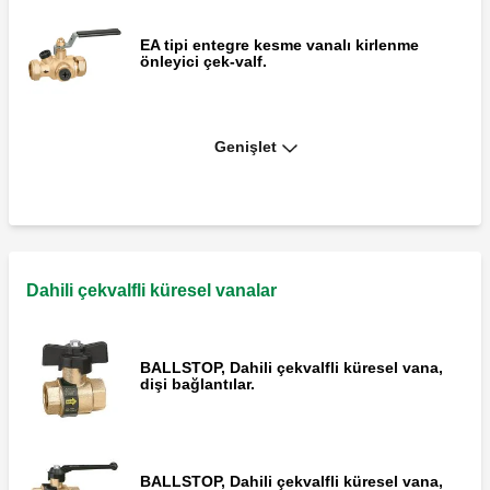
EA tipi entegre kesme vanalı kirlenme
önleyici çek-valf.
Genişlet
Basınç saati, özel uygulamalar için 533H
serisi eğimli mikro basınç düşürücü
vanalar ve 539H kombine grup için.
Dahili çekvalfli küresel vanalar
BALLSTOP, Dahili çekvalfli küresel vana,
dişi bağlantılar.
BALLSTOP, Dahili çekvalfli küresel vana,