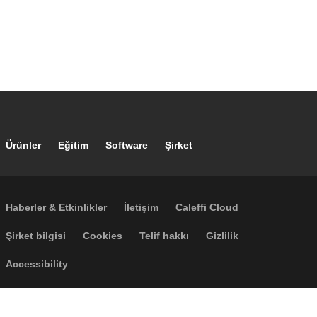
Footer main navigation
Ürünler
Eğitim
Software
Şirket
Footer secondary navigation
Haberler & Etkinlikler
İletişim
Caleffi Cloud
Footer menu
Şirket bilgisi
Cookies
Telif hakkı
Gizlilik
Accessibility