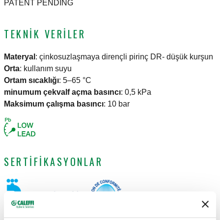
PATENT PENDING
TEKNIK VERILER
Materyal
:
çinkosuzlaşmaya dirençli pirinç DR- düşük kurşun
Orta
:
kullanım suyu
Ortam sıcaklığı
:
5–65 °C
minumum çekvalf açma basıncı
:
0,5 kPa
Maksimum çalışma basıncı
:
10 bar
SERTIFIKASYONLAR