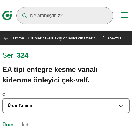
Suggestions will appear as you type
... /
Home
/
Ürünler
/
Geri akış önleyici cihazlar
/
324250
Seri
324
EA tipi entegre kesme vanalı
kirlenme önleyici çek-valf.
Git
Ürün Tanımı
Ürün
İndir