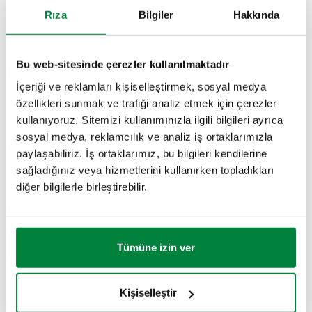
Rıza
Bilgiler
Hakkında
ÇIZIMLER VE TEKNIK ÖZELLIKLER
Bu web-sitesinde çerezler kullanılmaktadır
Parça
Giriş bağlantısı
Çıkış bağlantısı
DN
Actions
numarası
İçeriği ve reklamları kişiselleştirmek, sosyal medya
özellikleri sunmak ve trafiği analiz etmek için çerezler
kullanıyoruz. Sitemizi kullanımınızla ilgili bilgileri ayrıca
G 3/4" (ISO
sosyal medya, reklamcılık ve analiz iş ortaklarımızla
G 3/4" A (ISO
DN 20
324250
228-1) D
paylaşabiliriz. İş ortaklarımız, bu bilgileri kendilerine
Coll
228-1) E
(gövde)
sabit somun
sağladığınız veya hizmetlerini kullanırken topladıkları
diğer bilgilerle birleştirebilir.
2B çizimler
Tümüne izin ver
DWG
DXF
PDF
3B modeller
Kişiselleştir