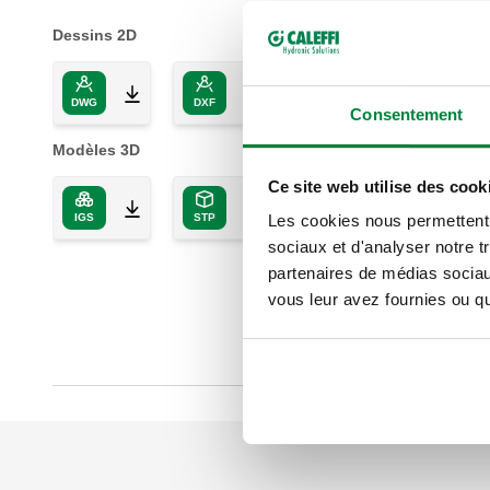
Dessins 2D
DWG
DXF
PDF
Consentement
Modèles 3D
Ce site web utilise des cook
IGS
STP
Les cookies nous permettent d
sociaux et d'analyser notre t
partenaires de médias sociaux
vous leur avez fournies ou qu'