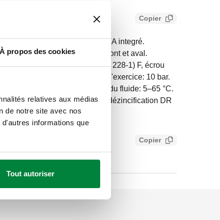
Copier
 avec clapet anti-retour type EA integré.
À propos des cookies
plaçable. Prises de pression amont et aval.
. Raccord entrée: G 3/4" (ISO 228-1) F, écrou
A (ISO 228-1) M. Pression maxi d'exercice: 10 bar.
: 0,5 kPa. Plage de température du fluide: 5–65 °C.
nnalités relatives aux médias
 (corps). Matériel: laiton anti-dézincification DR
on de notre site avec nos
 d'autres informations que
Copier
a3a7206c
Tout autoriser