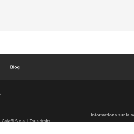
Blog
s
Footer menu
Informations sur la s
6
Caleffi S.p.a. | Tous droits