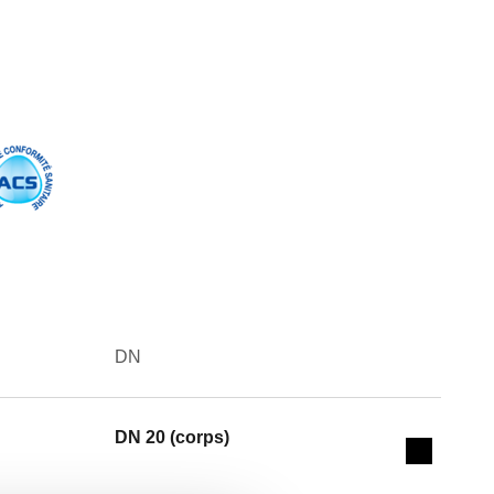
DN
Actions
DN 20 (corps)
Collapse 