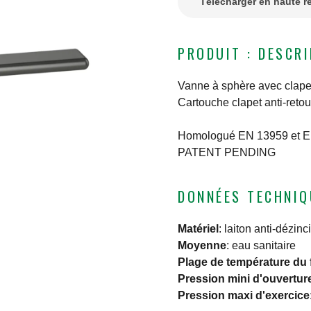
Télécharger en haute r
PRODUIT : DESCR
Vanne à sphère avec clapet 
Cartouche clapet anti-reto
Homologué EN 13959 et E
PATENT PENDING
DONNÉES TECHNIQ
Matériel
:
laiton anti-dézinc
Moyenne
:
eau sanitaire
Plage de température du 
Pression mini d'ouvertur
Pression maxi d'exercice