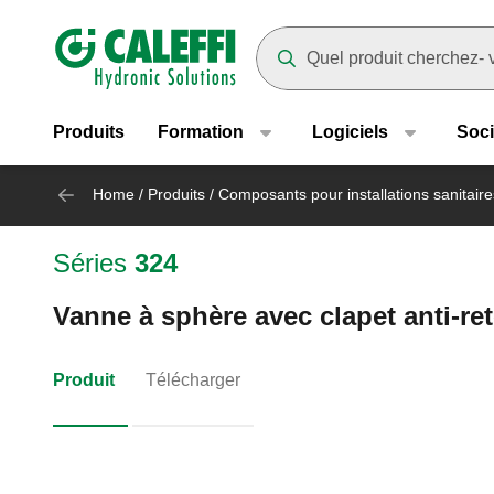
Header main navigation
Suggestions will appear as yo
Produits
Formation
Logiciels
Soci
Home
/
Produits
/
Composants pour installations sanitaire
Séries
324
Vanne à sphère avec clapet anti-ret
Produit
Télécharger