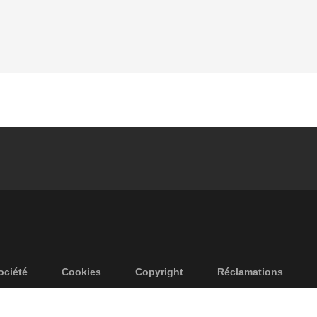
ociété
Cookies
Copyright
Réclamations
Politique de confidentialité
Accessibilité