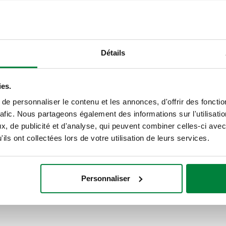
Texte de présentation
CALEFFI, 324250. Vanne à sphère
Détails
Cartouche clapet anti-retour rem
Homologué EN 13959 et EN 13828
tournant. Raccord sortie: G 3/4" 
ies.
Pression mini d'ouverture clapet
e personnaliser le contenu et les annonces, d'offrir des fonctio
Moyenne: eau sanitaire. DN: DN 20
rafic. Nous partageons également des informations sur l'utilisati
"low lead".
, de publicité et d'analyse, qui peuvent combiner celles-ci avec
ils ont collectées lors de votre utilisation de leurs services.
SCIP code
01bf6f58-304e-41bf-ae58-8803
Personnaliser