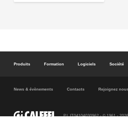
Footer main navigation
Produits
Formation
Logiciels
Société
Footer secondary navigation
News & évènements
Contacts
Rejoignez nou
P.I. IT04104030962 - © 1961 - 202
réservés