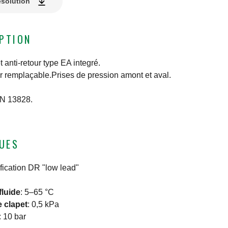
ésolution
IPTION
anti-retour type EA integré.
ur remplaçable.Prises de pression amont et aval.
N 13828.
UES
ification DR "low lead"
fluide
:
5–65 °C
e clapet
:
0,5 kPa
:
10 bar