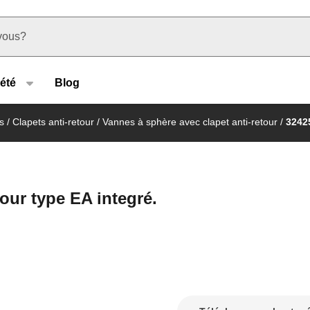
u type
été
Blog
s
/
Clapets anti-retour
/
Vannes à sphère avec clapet anti-retour
/
3242
our type EA integré.