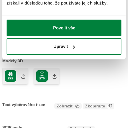
228-1) F
G 3/4" A (ISO
DN 20
získali v důsledku toho, že používáte jejich služby.
324250
Coll
upevňovací
228-1) M
(tělo)
matice
Povolit vše
Nákresy 2D
Upravit
DWG
DXF
PDF
Modely 3D
IGS
STP
Text výběrového řízení
Zobrazit
Zkopírujte
CALEFFI, 324250. Zpětný ventil s ochranou proti
znečištění s vestavěným uzavíracím ventilem typu EA.
SCIP code