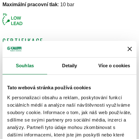
Maximální pracovní tlak
:
10 bar
CERTIFIKACE
Souhlas
Detaily
Více o cookies
Tato webová stránka používá cookies
NÁKRESY A SPECIFIKACE
K personalizaci obsahu a reklam, poskytování funkcí
sociálních médií a analýze naší návštěvnosti využíváme
Číslo dílu
Připojení IN
Připojení OUT
DN
soubory cookie. Informace o tom, jak náš web používáte,
Actions
sdílíme se svými partnery pro sociální média, inzerci a
analýzy. Partneři tyto údaje mohou zkombinovat s
G 3/4" (ISO
dalšími informacemi, které jste jim poskytli nebo které