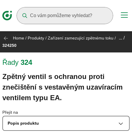
Suggestions will appear as you type
... /
Home
/
Produkty
/
Zařízení zamezující zpětnému toku
/
324250
Řady
324
Zpětný ventil s ochranou proti
znečištění s vestavěným uzavíracím
ventilem typu EA.
Přejít na
Popis produktu