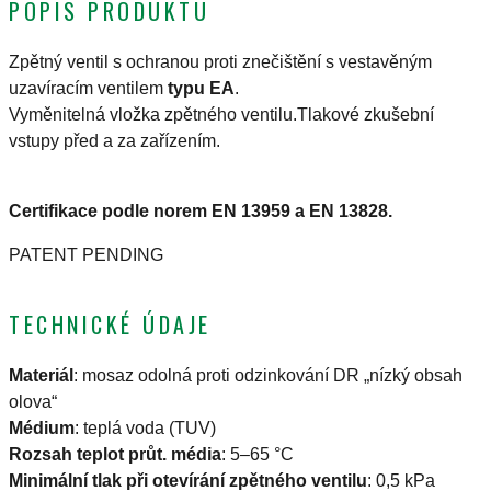
POPIS PRODUKTU
Zpětný ventil s ochranou proti znečištění s vestavěným
uzavíracím ventilem
typu EA
.
Vyměnitelná vložka zpětného ventilu.Tlakové zkušební
vstupy před a za zařízením.
Certifikace podle norem EN 13959 a EN 13828.
PATENT PENDING
TECHNICKÉ ÚDAJE
Materiál
:
mosaz odolná proti odzinkování DR „nízký obsah
olova“
Médium
:
teplá voda (TUV)
Rozsah teplot průt. média
:
5–65 °C
Minimální tlak při otevírání zpětného ventilu
:
0,5 kPa