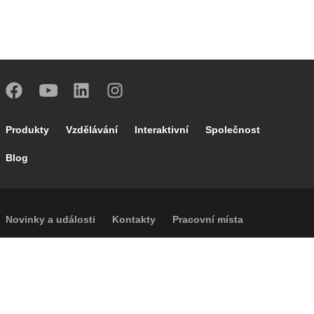
Footer main navigation
Produkty
Vzdělávání
Interaktivní
Společnost
Blog
Footer secondary navigation
Novinky a události
Kontakty
Pracovní místa
Caleffi Cloud
Footer menu
Informace o společnosti
Cookies
Autorská práva
Prohlášení o odmítnutí odpovědnosti
Soukromí