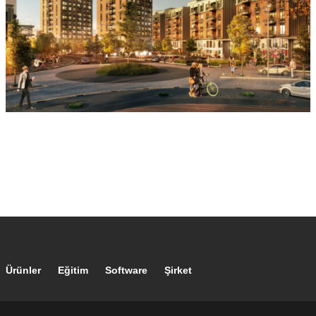
Footer main navigation
Ürünler
Eğitim
Software
Şirket