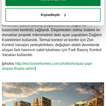
potansiyeli bulunan ve yaşam kalitesi en yüksek proje olarak
%85,8 puanla Sinpaş Finans Şehir’i seçti.
Kişiselleştir
Bu özel ve zengin projenin Isıtma Sisteminde ve Sıhhi
Tesisatında Caleffi ürünleri tercih edildi. Daire girişlerinde
kullanılan Caleffi Basınç Düşürücüleri ile soğuk su
basıncının kontrolü sağlandı. Döşemeden ısıtma sistemi ile
donatılan projede mikrometreli debi ayarı yapabilen Dağıtım
Kolektörleri kullanıldı. Termal kontrol ve konfor için Zon
Kontrol Vanaları yerleştirilirken; değişken debili devrelerde
oluşan fark basıncın sabit tutulması için Fark Basınç Kontrol
Vanaları kullanıldı.
[photos
http://exclusivehomes.com.tr/vitrin/sinpas-yapi-
sinpas-finans-sehir/
]