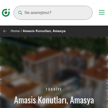
Suggestions will appear as you type
Home
/
Amasis Konutları, Amasya
TÜRKIYE
Amasis Konutları, Amasya