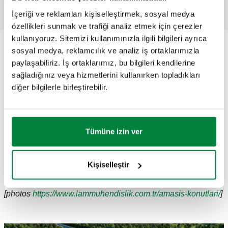
İçeriği ve reklamları kişiselleştirmek, sosyal medya
özellikleri sunmak ve trafiği analiz etmek için çerezler
kullanıyoruz. Sitemizi kullanımınızla ilgili bilgileri ayrıca
sosyal medya, reklamcılık ve analiz iş ortaklarımızla
Amasis kent merkezinde toplam 7 blok ve farklı tipte 138
paylaşabiliriz. İş ortaklarımız, bu bilgileri kendilerine
daireden oluşan, sosyal alanların güvenli site yaşamı içinde
sağladığınız veya hizmetlerini kullanırken topladıkları
bir arada olduğu Amasya’da inşa edilmiş prestijli bir konut
diğer bilgilerle birleştirebilir.
projesidir.
Caleffi Sistem Çözümü:
Bir merkezi kazan veya bölge ısıtma sistemi tarafından
Tümüne izin ver
beslenen konut ısıtmasını ve kullanım sıcak su üretimini
bağımsız olarak yapabilen mekanik tip bir Isı Ara Birimi
istasyonu; Radyatörlü ısıtma sisteminde PE-Xc Borusu;
termal ortam kontrolü ve dağıtımı için mikrometrik ayar
Kişiselleştir
yapabilen Dağıtım Manifoldları kullanılmıştır.
[photos
https://www.lammuhendislik.com.tr/amasis-konutlari/
]