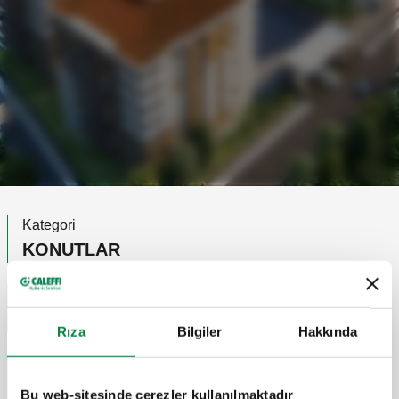
Kategori
KONUTLAR
Ülke
Türkiye
Paylaş
Rıza
Bilgiler
Hakkında
Ürün
ISITMA VE ISI ÖLÇÜMÜ
Bu web-sitesinde çerezler kullanılmaktadır