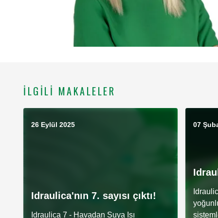
İLGILI MAKALELER
26 Eylül 2025
07 Şub
Idrau
Idrauli
Idraulica'nın 7. sayısı çıktı!
yoğunl
Idraulica 7 - Havadan Suya Isı
sisteml