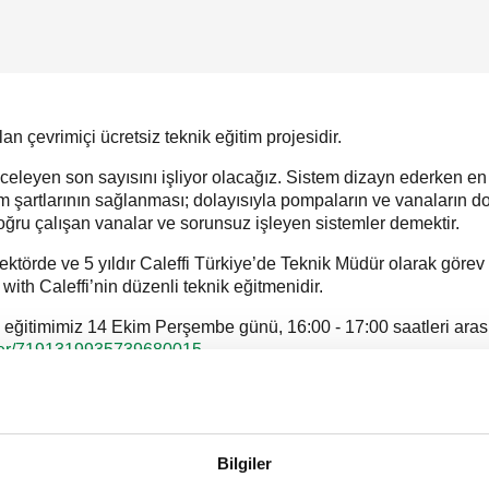
n çevrimiçi ücretsiz teknik eğitim projesidir.
celeyen son sayısını işliyor olacağız. Sistem dizayn ederken en
em şartlarının sağlanması; dolayısıyla pompaların ve vanaların do
ğru çalışan vanalar ve sorunsuz işleyen sistemler demektir.
ektörde ve 5 yıldır Caleffi Türkiye’de Teknik Müdür olarak gö
ith Caleffi’nin düzenli teknik eğitmenidir.
z eğitimimiz 14 Ekim Perşembe günü, 16:00 - 17:00 saatleri aras
ister/7191319935739680015
Bilgiler