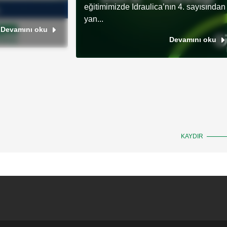
eğitimimizde Idraulica’nın 4. sayısından
yan...
Devamını oku
Devamını oku
KAYDIR