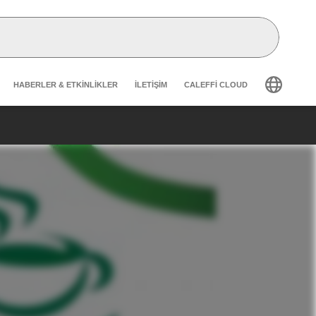
Header secondary navigation
HABERLER & ETKINLIKLER
İLETIŞIM
CALEFFI CLOUD