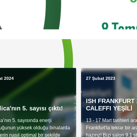
at 2024
27 Şubat 2023
ISH FRANKFURT 
lica'nın 5. sayısı çıktı!
CALEFFI YEŞİLİ
ca’nın 5. sayısında enerji
13 - 17 Mart tarihleri a
uğunun yüksek olduğu binalarda
Frankfurt'ta tekrar bir 
erin nasıl optimal bir şekilde
hazırız! Bizi salon 9.1 