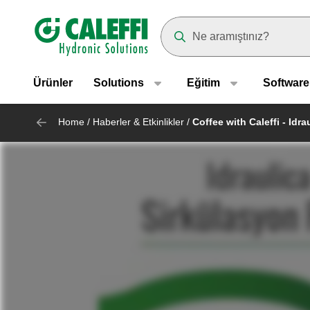
Header main navigation
Suggestions will appear as yo
Ürünler
Solutions
Eğitim
Software
Home
/
Haberler & Etkinlikler
/
Coffee with Caleffi - Idr