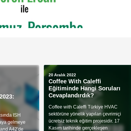
20 Aralık 2022
Coffee With Caleffi
Eğitiminde Hangi Soruları
Cevaplandırdık?
2023:
Coffee with Caleffi Türkiye HVAC
sektörüne yönelik yapılan çevrimiçi
rasında ISH
ücretsiz teknik eğitim projesidir. 17
araya gelmeye
Kasım tarihinde gerçekleşen
stand A42'de