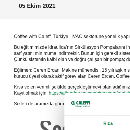
05 Ekim 2021
Coffee with Caleffi Türkiye HVAC sektörüne yönelik yapıla
Bu eğitimimizde Idraulica’nın Sirkülasyon Pompalarını in
sarfiyatını minimuma indirmektir. Bunun için gerekli sist
Çünkü sistemin kalbi olan ve doğru çalışan bir pompa; do
Eğitmen: Ceren Ercan. Makine mühendisi, 15 yılı aşkın s
kurucu üyesi olarak aktif görev alan Ceren Ercan, Coffee w
Kısa ve en verimli şekilde gerçekleştirmeyi planladığımı
Kayıt olmak için:
https://attendee.gotowebinar.com/reg
Sizleri de aramızda görmekten mutluluk duyarız.
Rıza