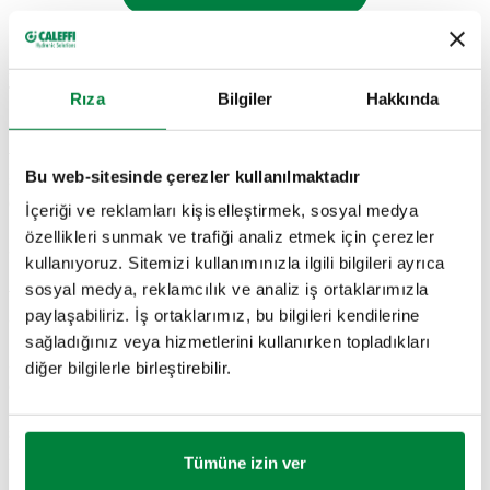
5790 serisi Kendinden Temizlemeli Manyetik Tortu
Tutucu DIRTMAGCLEAN:
Rıza
Bilgiler
Hakkında
Tortu tutucular – tercihen mıknatıslı versiyonlar – daha az
tıkanma yaşadığı ve küçük parçacıkları tutabilmeleri
Bu web-sitesinde çerezler kullanılmaktadır
sayesinde özellikle başarılı olmuşlardır. Ancak bu ürünler
diğer süreçlerde yeterli olamamaktadır.
İçeriği ve reklamları kişiselleştirmek, sosyal medya
Bizim için de bu eksikliği gidermek en son çıkardığımız su
özellikleri sunmak ve trafiği analiz etmek için çerezler
arıtma ürününü geliştirirken motivasyonumuz oldu.
kullanıyoruz. Sitemizi kullanımınızla ilgili bilgileri ayrıca
Ürünümüz, yüksek verimli bir manyetik tortu ayırıcının sistemi
sosyal medya, reklamcılık ve analiz iş ortaklarımızla
tüm tortu ve demir partiküllerden arındırma özelliği ile belirli
paylaşabiliriz. İş ortaklarımız, bu bilgileri kendilerine
aralıklarla kendini temizleyebilme özelliğini beraber sunar.
Bunu önceden ayarlanmış bir programa göre belirli
sağladığınız veya hizmetlerini kullanırken topladıkları
aralıklarla ve belirtilen tıkanma seviyesine ulaştığında
diğer bilgilerle birleştirebilir.
otomatik olarak devreye girerek yapar.
Bu cihaz, son derece ince gözeneklere sahip filtresi
sayesinde 2 µm üzerindeki tüm partikülleri devamlı olarak
süzer ve aynı zamanda filtrelerin yüzeyine yerleştirilmiş
Tümüne izin ver
mıknatıslar sayesinde demir partikülleri de ayırır.