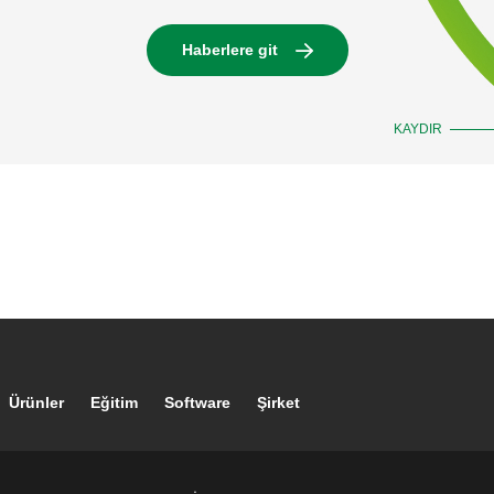
Haberlere git
KAYDIR
Footer main navigation
Ürünler
Eğitim
Software
Şirket