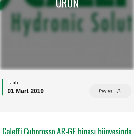
ÜRÜN
Tarih
01 Mart 2019
Paylaş
Caleffi Cuborosso AR-GE binası bünyesinde