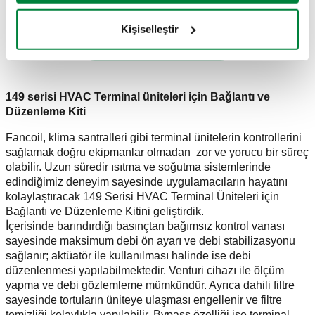
Kişiselleştir
DaHA FAZLA BİLGİ İÇİN
149 serisi HVAC Terminal üniteleri için Bağlantı ve
Düzenleme Kiti
Fancoil, klima santralleri gibi terminal ünitelerin kontrollerini
sağlamak doğru ekipmanlar olmadan zor ve yorucu bir süreç
olabilir. Uzun süredir ısıtma ve soğutma sistemlerinde
edindiğimiz deneyim sayesinde uygulamacıların hayatını
kolaylaştıracak 149 Serisi HVAC Terminal Üniteleri için
Bağlantı ve Düzenleme Kitini geliştirdik.
İçerisinde barındırdığı basınçtan bağımsız kontrol vanası
sayesinde maksimum debi ön ayarı ve debi stabilizasyonu
sağlanır; aktüatör ile kullanılması halinde ise debi
düzenlenmesi yapılabilmektedir. Venturi cihazı ile ölçüm
yapma ve debi gözlemleme mümkündür. Ayrıca dahili filtre
sayesinde tortuların üniteye ulaşması engellenir ve filtre
temizliği kolaylıkla yapılabilir. Bypass özelliği ise terminal