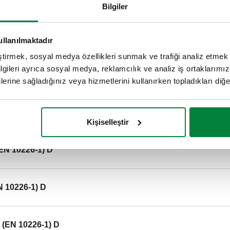
Bilgiler
" (EN 10226-1) D
ullanılmaktadır
eştirmek, sosyal medya özellikleri sunmak ve trafiği analiz etmek 
bilgileri ayrıca sosyal medya, reklamcılık ve analiz iş ortaklarımızl
" (EN 10226-1) D
lerine sağladığınız veya hizmetlerini kullanırken topladıkları diğer b
N 10226-1) D
Kişiselleştir
(EN 10226-1) D
N 10226-1) D
" (EN 10226-1) D