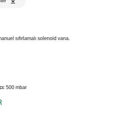
dir
anuel sıfırlamalı solenoid vana.
cı
:
500 mbar
R