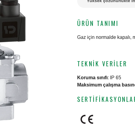
Yüksek çözünürlükte in
ÜRÜN TANIMI
Gaz için normalde kapalı, m
TEKNIK VERILER
Koruma sınıfı
:
IP 65
Maksimum çalışma basın
SERTIFIKASYONLA