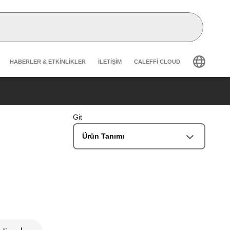
Header secondary navigation
HABERLER & ETKINLIKLER
İLETIŞIM
CALEFFI CLOUD
Git
Ürün Tanımı