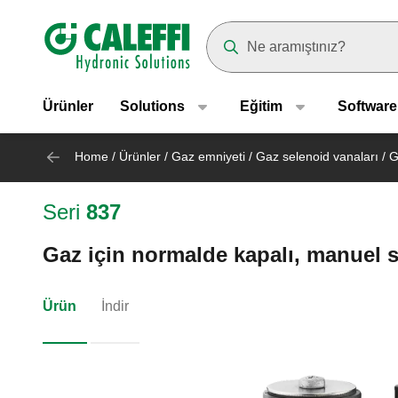
Header main navigation
Suggestions will appear as yo
Ürünler
Solutions
Eğitim
Software
Home
/
Ürünler
/
Gaz emniyeti
/
Gaz selenoid vanaları
/
G
Seri
837
Gaz için normalde kapalı, manuel s
Ürün
İndir