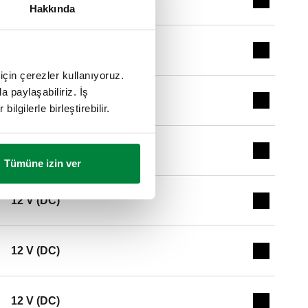
Expand de
Hakkında
230 V AC
Expand de
için çerezler kullanıyoruz.
a paylaşabiliriz. İş
24 V AC
Expand de
ilgilerle birleştirebilir.
24 V AC
Expand de
Tümüne izin ver
12 V (DC)
Expand de
12 V (DC)
Expand de
12 V (DC)