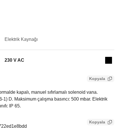
Elektrik Kaynağı
Actions
230 V AC
Collapse 
Kopyala
malde kapalı, manuel sıfırlamalı solenoid vana.
6-1) D. Maksimum çalışma basıncı: 500 mbar. Elektrik
ıfı: IP 65.
Kopyala
8722ed1e8bdd