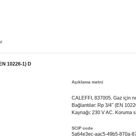
ar
(EN 10226-1) D
Açıklama metni
CALEFFI, 837005. Gaz için nor
Bağlantılar: Rp 3/4" (EN 1022
Kaynağı: 230 V AC. Koruma sın
SCIP code
5a64e3ec-aac5-49b5-870a-