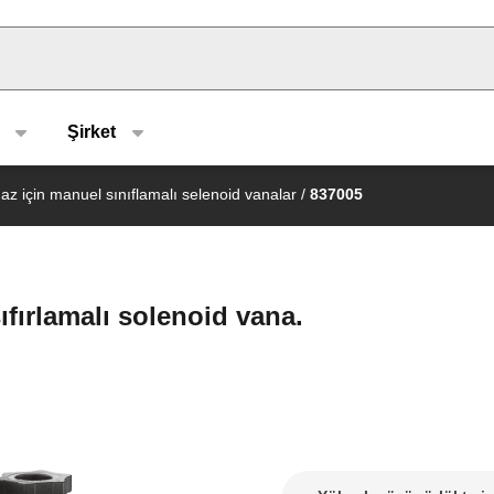
u type
Şirket
az için manuel sınıflamalı selenoid vanalar
/
837005
ıfırlamalı solenoid vana.