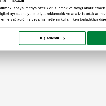
ullanılmaktadır
SCIP code
eştirmek, sosyal medya özellikleri sunmak ve trafiği analiz etmek 
014bbda4-1bae-4bd8-aa88-
bilgileri ayrıca sosyal medya, reklamcılık ve analiz iş ortaklarımızl
lerine sağladığınız veya hizmetlerini kullanırken topladıkları diğer b
Kişiselleştir