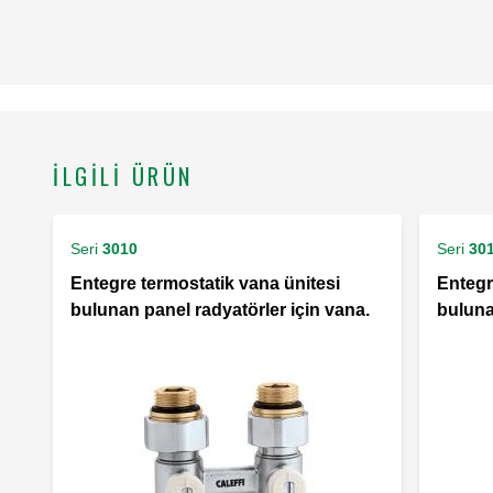
İLGILI ÜRÜN
Seri
3010
Seri
30
Entegre termostatik vana ünitesi
Entegr
bulunan panel radyatörler için vana.
buluna