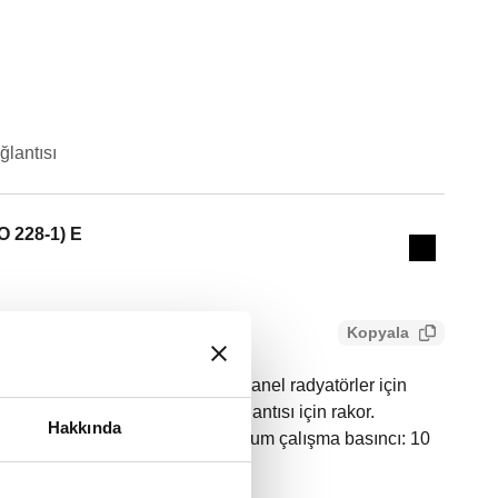
ğlantısı
Actions
SO 228-1) E
Collapse 
Kopyala
ostatik vana ünitesi bulunan panel radyatörler için
(ISO 228-1) E, giriş, caleffi bağlantısı için rakor.
Hakkında
 (ISO 228-1) E, çıkış ucu. Maksimum çalışma basıncı: 10
.