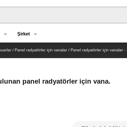
u type
Şirket
suarlar
/
Panel radyatörler için vanalar
/
Panel radyatörler için vanalar - ç
ulunan panel radyatörler için vana.