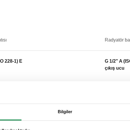
tısı
Radyatör ba
SO 228-1) E
G 1/2" A (I
çıkış ucu
Açıklama metni
CALEFFI, 301140. Entegre term
vana. Boru bağlantısı: G 3/4" A 
Bilgiler
Radyatör bağlantısı: G 1/2" A
bar. Ortam sıcaklığı: 5–100 °C