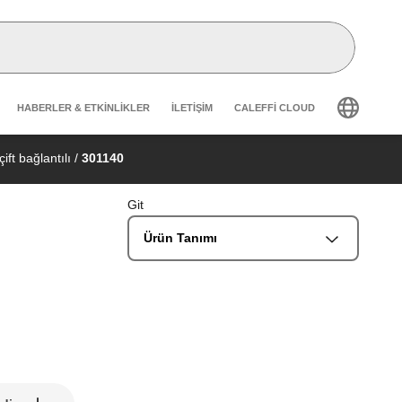
Header secondary navigation
HABERLER & ETKINLIKLER
İLETIŞIM
CALEFFI CLOUD
ift bağlantılı
/
301140
Git
Ürün Tanımı