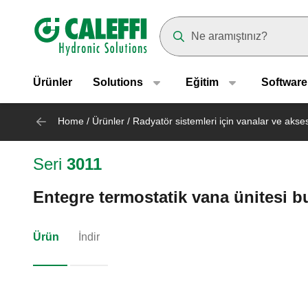
Header main navigation
Suggestions will appear as yo
Ürünler
Solutions
Eğitim
Software
Home
/
Ürünler
/
Radyatör sistemleri için vanalar ve akse
Seri
3011
Entegre termostatik vana ünitesi b
Ürün
İndir