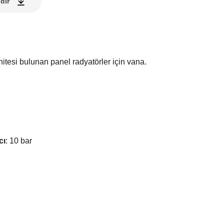
dir
itesi bulunan panel radyatörler için vana.
cı
:
10 bar