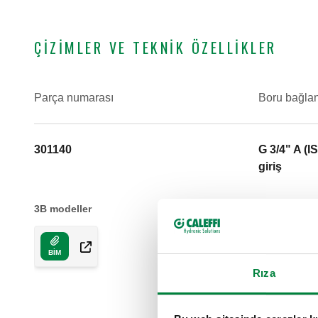
ÇIZIMLER VE TEKNIK ÖZELLIKLER
Parça numarası
Boru bağlan
301140
G 3/4" A (I
giriş
3B modeller
BIM
Rıza