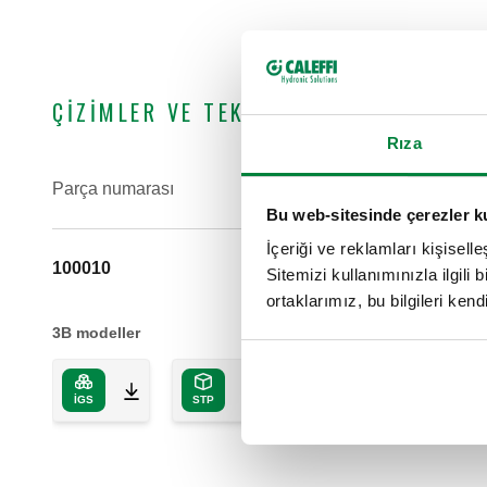
ÇIZIMLER VE TEKNIK ÖZELLIKLER
Rıza
Parça numarası
Bu web-sitesinde çerezler k
İçeriği ve reklamları kişisell
100010
Sitemizi kullanımınızla ilgili 
ortaklarımız, bu bilgileri kendi
3B modeller
IGS
STP