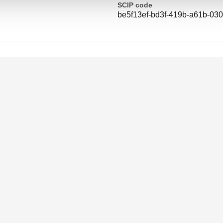
SCIP code
be5f13ef-bd3f-419b-a61b-03