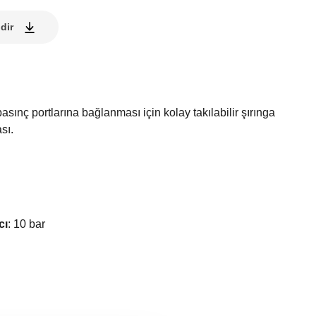
dir
ınç portlarına bağlanması için kolay takılabilir şırınga
sı.
cı
:
10 bar