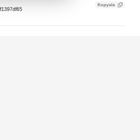
Kopyala
0f1397df65