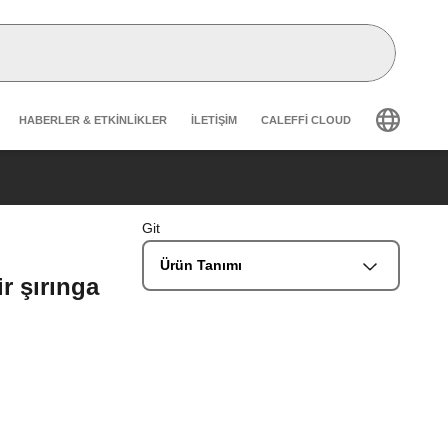
Header secondary navigation
HABERLER & ETKINLIKLER
İLETIŞIM
CALEFFI CLOUD
Git
Ürün Tanımı
r şırınga