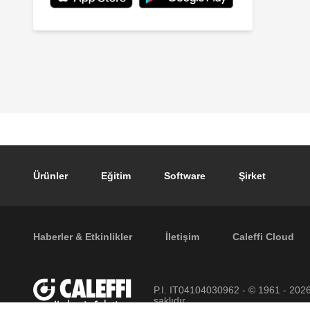
Footer main navigation
Ürünler
Eğitim
Software
Şirket
Footer secondary navigation
Haberler & Etkinlikler
İletişim
Caleffi Cloud
P.I. IT04104030962 - © 1961 - 202
saklıdır