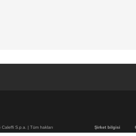
Footer menu
6
Caleffi S.p.a. | Tüm hakları
Şirket bilgisi