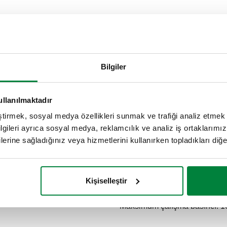
Bilgiler
Bağlantılar
ullanılmaktadır
eştirmek, sosyal medya özellikleri sunmak ve trafiği analiz etmek 
G 1/4" (ISO 228-1) D
bilgileri ayrıca sosyal medya, reklamcılık ve analiz iş ortaklarımızl
lerine sağladığınız veya hizmetlerini kullanırken topladıkları diğer b
Açıklama metni
Kişiselleştir
CALEFFI, 100010. Ölçümleme e
takılabilir şırınga içeren bir ç
Maksimum çalışma basıncı: 10 