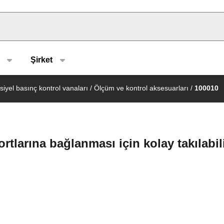
u type
Şirket
siyel basınç kontrol vanaları
/
Ölçüm ve kontrol aksesuarları
/
100010
larına bağlanması için kolay takılabili