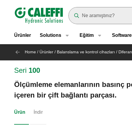
Header main navigation
Suggestions will appear as yo
Ürünler
Solutions
Eğitim
Software
Home
/
Ürünler
/
Balanslama ve kontrol cihazları
/
Diferan
Seri
100
Ölçümleme elemanlarının basınç port
içeren bir çift bağlantı parçası.
Ürün
İndir