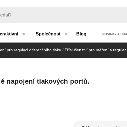
u type
Header
teraktivní
Společnost
Blog
NOVINKY A UD
ení pro regulaci diferenčního tlaku
/
Příslušenství pro měření a regulac
lé napojení tlakových portů.