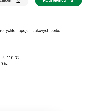
zlišení
Najdi obchod
ro rychlé napojení tlakových portů.
a
:
5–110 °C
10 bar