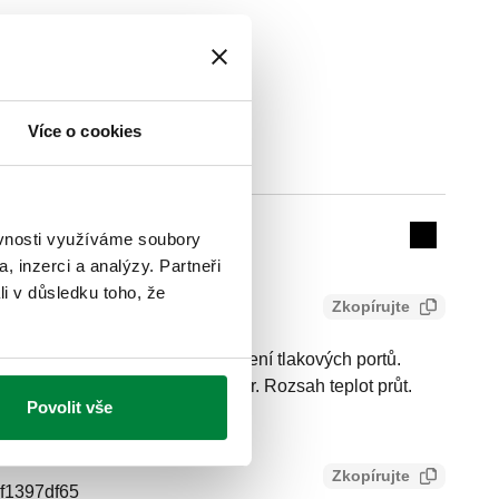
Více o cookies
Actions
ěvnosti využíváme soubory
Collapse 
, inzerci a analýzy. Partneři
li v důsledku toho, že
Zkopírujte
bení s jehlou pro rychlé napojení tlakových portů.
F. Maximální pracovní tlak: 10 bar. Rozsah teplot průt.
Povolit vše
Zkopírujte
0f1397df65