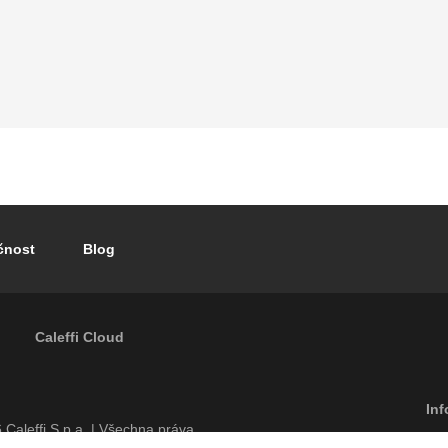
čnost
Blog
Caleffi Cloud
Footer menu
Inf
6
Caleffi S.p.a. | Všechna práva