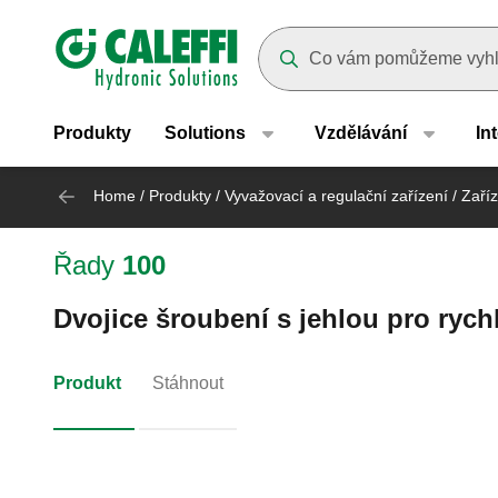
Header main navigation
Suggestions will appear as yo
Produkty
Solutions
Vzdělávání
In
Home
/
Produkty
/
Vyvažovací a regulační zařízení
/
Zaříz
Řady
100
Dvojice šroubení s jehlou pro rych
Produkt
Stáhnout