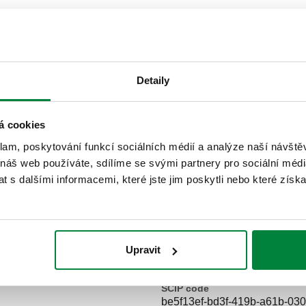
Detaily
Připojení
á cookies
G 1/4" (ISO 228-1) F
klam, poskytování funkcí sociálních médií a analýze naší návšt
 náš web používáte, sdílíme se svými partnery pro sociální média
 s dalšími informacemi, které jste jim poskytli nebo které získa
Text výběrového řízení
CALEFFI, 100010. Dvojice šrou
Připojení: G 1/4" (ISO 228-1) 
Upravit
média: 5–110 °C.
SCIP code
be5f13ef-bd3f-419b-a61b-03