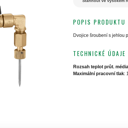
Stáhnout ve vysokém ro
POPIS PRODUKTU
Dvojice šroubení s jehlou p
TECHNICKÉ ÚDAJE
Rozsah teplot průt. médi
Maximální pracovní tlak
: