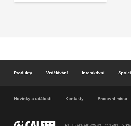
Footer main navigation
Produkty
Vzdělávání
Interaktivní
Spole
Footer secondary navigation
Novinky a události
Kontakty
Pracovní místa
P.I. IT04104030962 - © 1961 - 202
vyhrazena