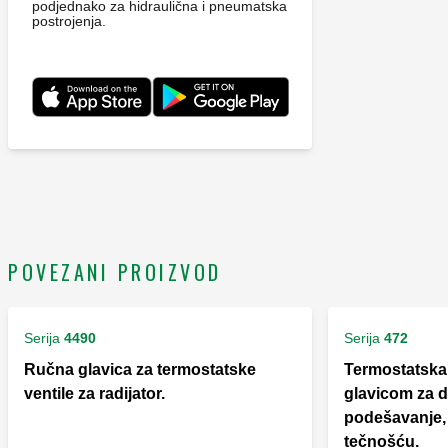
podjednako za hidraulična i pneumatska
postrojenja.
POVEZANI PROIZVOD
Serija
4490
Serija
472
Ručna glavica za termostatske
Termostatska 
ventile za radijator.
glavicom za d
podešavanje,
tečnošću.