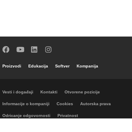
Footer main navigation
Proizvodi
Edukacija
Softver
Kompanija
Footer secondary navigation
Vesti i događaji
Kontakti
Otvorene pozicije
Footer menu
Informacije o kompaniji
Cookies
Autorska prava
Odricanje odgovornosti
Privatnost