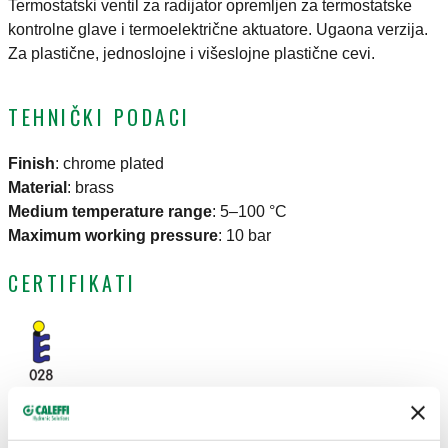
Termostatski ventil za radijator opremljen za termostatske
kontrolne glave i termoelektrične aktuatore. Ugaona verzija.
Za plastične, jednoslojne i višeslojne plastične cevi.
TEHNIČKI PODACI
Finish
:
chrome plated
Material
:
brass
Medium temperature range
:
5–100 °C
Maximum working pressure
:
10 bar
CERTIFIKATI
CRTEŽI I SPECIFIKACIJE