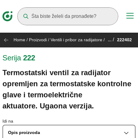
Suggestions will appear as you type
... /
Home
/
Proizvodi
/
Ventili i pribor za radijatore
/
222402
Serija
222
Termostatski ventil za radijator
opremljen za termostatske kontrolne
glave i termoelektrične
aktuatore. Ugaona verzija.
Idi na
Opis proizvoda