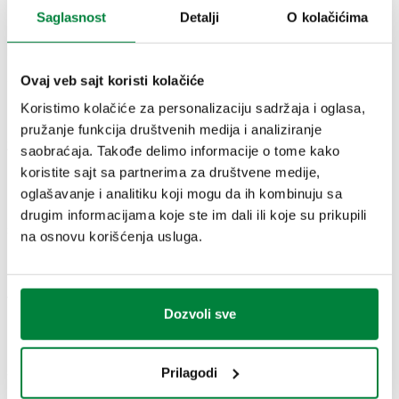
Saglasnost
Detalji
O kolačićima
Broj dela
Priključak cevi
Priključak za radijator
Kvs
Actions
Ovaj veb sajt koristi kolačiće
Koristimo kolačiće za personalizaciju sadržaja i oglasa,
G 3/8" A (ISO 228-1)
23 p. 1,5
pružanje funkcija društvenih medija i analiziranje
M
2,29
222302
dovod, ugaoni
saobraćaja. Takođe delimo informacije o tome kako
Coll
krajnji odvod,
m³/h
priključak
koristite sajt sa partnerima za društvene medije,
ugaoni priključak
oglašavanje i analitiku koji mogu da ih kombinuju sa
drugim informacijama koje ste im dali ili koje su prikupili
3D modeli
na osnovu korišćenja usluga.
Tekst tendera
Prikaži
Kopiraj
Dozvoli sve
Termostatski ventil za radijator opremljen za
termostatske kontrolne glave i termoelektrične
Prilagodi
SCIP code
Prikaži
b2e4ca2d-4304-4982-a389-
aktuatore. Ugaona verzija. Za plastične, jednoslojne i
Kopiraj