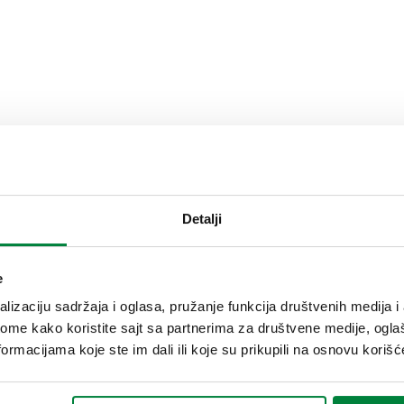
Detalji
Tekst tendera
e
lizaciju sadržaja i oglasa, pružanje funkcija društvenih medija i 
Termostatska kontrolna glava
ome kako koristite sajt sa partnerima za društvene medije, oglaš
tečnošću. Za ventile serija 3
ormacijama koje ste im dali ili koje su prikupili na osnovu korišć
ventile serija 220, 221, 222, 
radijatorski ventil). Raspon 