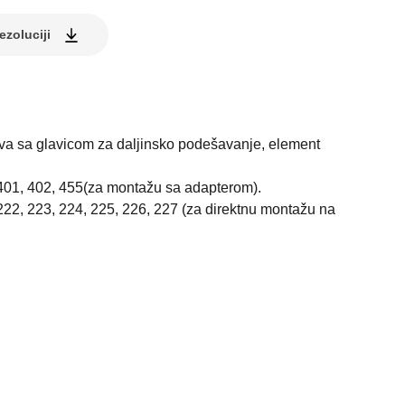
ezoluciji
va sa glavicom za daljinsko podešavanje, element
, 401, 402, 455(za montažu sa adapterom).
 222, 223, 224, 225, 226, 227 (za direktnu montažu na