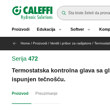
Header main navigation
Suggestions will appear as yo
Proizvodi
Edukacija
Softver
Komp
Home
/
Proizvodi
/
Ventili i pribor za radijatore
/
Termostat
Serija
472
Termostatska kontrolna glava sa g
ispunjen tečnošću.
Proizvod
Preuzimanje