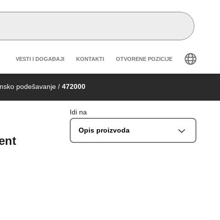
Header secondary navigation
VESTI I DOGAĐAJI
KONTAKTI
OTVORENE POZICIJE
jinsko podešavanje
/
472000
Idi na
Opis proizvoda
ent