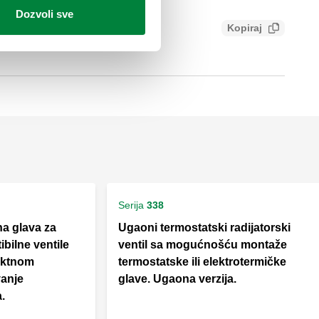
Dozvoli sve
Kopiraj
bbc7c443cc9
Serija
338
a glava za
Ugaoni termostatski radijatorski
ibilne ventile
ventil sa mogućnošću montaže
taktnom
termostatske ili elektrotermičke
anje
glave. Ugaona verzija.
.