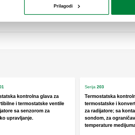
Prilagodi
SCIP code
5a99dfbe-4dcc-4bed-8b25-9
01
Serija
203
tatska kontrolna glava za
Termostatska kontroln
ibilne i termostatske ventile
termostatske i konvert
ijatore sa senzorom za
za radijatore; sa kon
ko upravljanje.
sondom, za ograničav
temperature medijuma