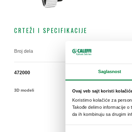
CRTEŽI I SPECIFIKACIJE
Broj dela
Saglasnost
472000
3D modeli
Ovaj veb sajt koristi kolačić
Koristimo kolačiće za persona
Takođe delimo informacije o t
da ih kombinuju sa drugim inf