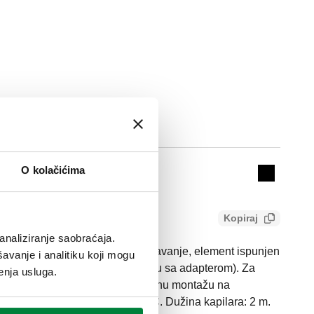
Actions
O kolačićima
Collapse 
Kopiraj
analiziranje saobraćaja.
 sa glavicom za daljinsko podešavanje, element ispunjen
avanje i analitiku koji mogu
38, 339, 401, 402, 455(za montažu sa adapterom). Za
enja usluga.
223, 224, 225, 226, 227 (za direktnu montažu na
podešavanja temperature: 6–28 °C. Dužina kapilara: 2 m.