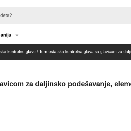
u type
anija
ske kontrolne glave
/
Termostatska kontrolna glava sa glavicom za dal
lavicom za daljinsko podešavanje, elem