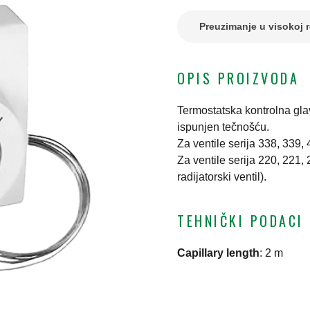
Preuzimanje u visokoj r
OPIS PROIZVODA
Termostatska kontrolna gla
ispunjen tečnošću.
Za ventile serija 338, 339
Za ventile serija 220, 221,
radijatorski ventil).
TEHNIČKI PODACI
Capillary length
:
2 m