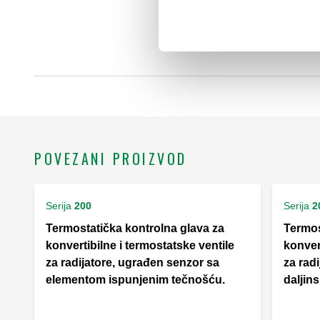
POVEZANI PROIZVOD
Serija
200
Serija
2
Termostatička kontrolna glava za
Termos
konvertibilne i termostatske ventile
konvert
za radijatore, ugrađen senzor sa
za rad
elementom ispunjenim tečnošću.
daljins