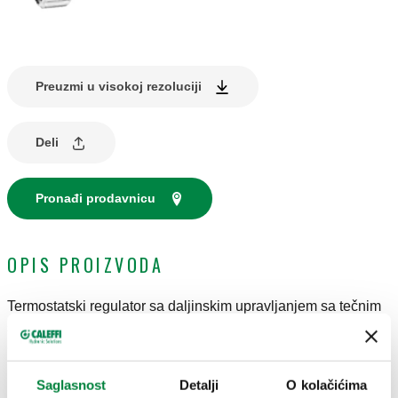
Preuzmi u visokoj rezoluciji
Deli
Pronađi prodavnicu
OPIS PROIZVODA
Termostatski regulator sa daljinskim upravljanjem sa tečnim
senzorom.
Graduisana skala za podešavanje od 1 do 5, što odgovara
rasponu podešavanja temperature od 6 °C do 28 °C.
Saglasnost
Detalji
O kolačićima