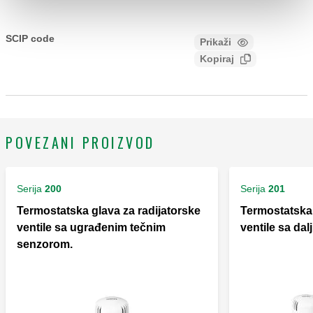
CALEFFI, 472000. Termostatski regulator sa daljinskim
upravljanjem sa tečnim senzorom. Graduisana skala za
SCIP code
Prikaži
5a99dfbe-4dcc-4bed-8b25-
podešavanje od 1 do 5, što odgovara rasponu podešavanja
Kopiraj
9bbc7c443cc9
temperature od 6 °C do 28 °C. Dužina kapilara: 2 m.
POVEZANI PROIZVOD
Serija
200
Serija
201
Termostatska glava za radijatorske
Termostatska 
ventile sa ugrađenim tečnim
ventile sa da
senzorom.