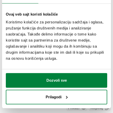
TEHNIČKI PODACI
Ovaj veb sajt koristi kolačiće
Dužina kapilara
:
2 m
Koristimo kolačiće za personalizaciju sadržaja i oglasa,
pružanje funkcija društvenih medija i analiziranje
saobraćaja. Takođe delimo informacije o tome kako
CRTEŽI I SPECIFIKACIJE
koristite sajt sa partnerima za društvene medije,
oglašavanje i analitiku koji mogu da ih kombinuju sa
drugim informacijama koje ste im dali ili koje su prikupili
Broj dela
Actions
na osnovu korišćenja usluga.
472000
Coll
Dozvoli sve
3D modeli
Prilagodi
Tekst tendera
Prikaži
Kopiraj