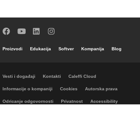
Footer main navigation
Proizvodi
Edukacija
Softver
Kompanija
Blog
Footer secondary navigation
Vesti i događaji
Kontakti
Caleffi Cloud
Footer menu
Informacije o kompaniji
Cookies
Autorska prava
Odricanje odgovornosti
Privatnost
Accessibility
P.I. IT04104030962 - © 1961 - 2026
Caleffi S.p.a. | Sva prava zadržana