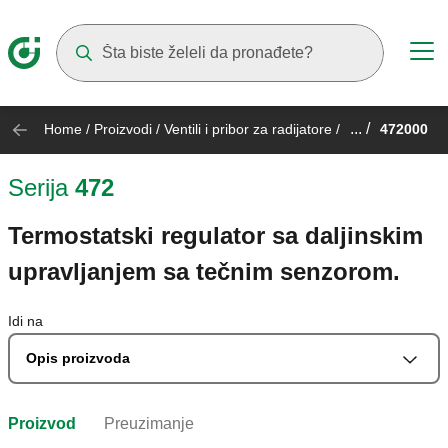
Suggestions will appear as you type
... /
Home
/
Proizvodi
/
Ventili i pribor za radijatore
/
472000
Serija
472
Termostatski regulator sa daljinskim
upravljanjem sa tečnim senzorom.
Idi na
Opis proizvoda
Proizvod
Preuzimanje